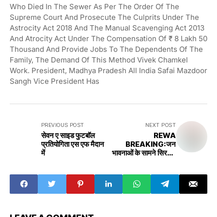
Who Died In The Sewer As Per The Order Of The
Supreme Court And Prosecute The Culprits Under The
Astrocity Act 2018 And The Manual Scavenging Act 2013
And Atrocity Act Under The Compensation Of ₹ 8 Lakh 50
Thousand And Provide Jobs To The Dependents Of The
Family, The Demand Of This Method Vivek Chamkel
Work. President, Madhya Pradesh All India Safai Mazdoor
Sangh Vice President Has
PREVIOUS POST
NEXT POST
सेवन ए साइड फुटबॉल
REWA
प्रतियोगिता एस एफ मैदान
BREAKING:जन
में
भावनाओं के सामने सिरमौर
विधायक झुके लिखा पत्र