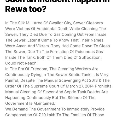
Rewa too?
In The Silk Mill Area Of Gwalior City, Sewer Cleaners
Were Victims Of Accidental Death While Cleaning The
Sewer. They Died Due To Gas Coming Out From Inside
The Sewer. Later It Came To Know That Their Names
Were Aman And Vikram. They Had Come Down To Clean
The Sewer, Due To The Formation Of Poisonous Gas
Inside The Tank, Both Of Them Died Of Suffocation.
Could Not Reach
In The Era Of Freedom, The Cleaning Workers Are
Continuously Dying In The Sewer Septic Tank, It Is Very
Painful, Despite The Manual Scavenging Act 2013 & The
Order Of The Supreme Court Of March 27, 2014 Prohibits
Manual Cleaning Of Sewer And Septic Tank Deaths Are
Happening Continuously But The Silence Of The
Government Is Maintained.
We Demand The Government To Immediately Provide
Compensation Of ₹ 10 Lakh To The Families Of Those