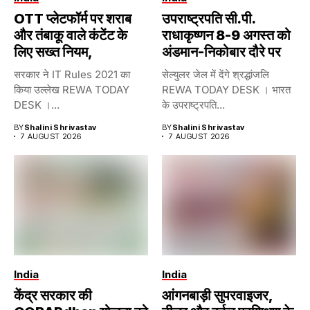
OTT प्लेटफॉर्म पर शराब
उपराष्ट्रपति सी.पी.
और तंबाकू वाले कंटेंट के
राधाकृष्णन 8-9 अगस्त को
लिए सख्त नियम,
अंडमान-निकोबार दौरे पर
सरकार ने IT Rules 2021 का
सेल्युलर जेल में देंगे श्रद्धांजलि
किया उल्लेख REWA TODAY
REWA TODAY DESK । भारत
DESK ।...
के उपराष्ट्रपति...
BY
Shalini Shrivastav
BY
Shalini Shrivastav
7 AUGUST 2026
7 AUGUST 2026
India
India
केंद्र सरकार की
आंगनबाड़ी सुपरवाइजर,