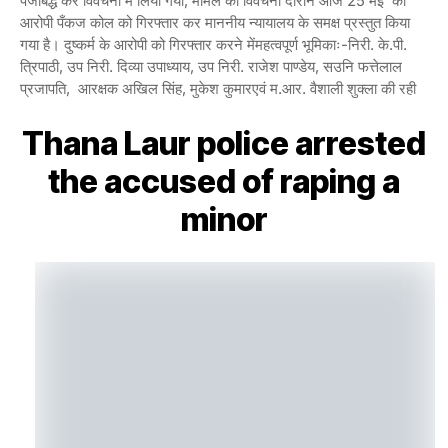
पँजीबद्ध कर विवेचना मे लिया गया, मामले की विवेचना दौरान आज 25 मई को
आरोपी पँकज कोल को गिरफ्तार कर माननीय न्यायालय के समक्ष प्रस्तुत किया
गया है। दुष्कर्म के आरोपी को गिरफ्तार करने मेंमहत्वपूर्ण भूमिकाः-निरी. के.पी.
त्रिपाठी, उप निरी. दिव्या उपाध्याय, उप निरी. राजेश पाण्डेय, सउनि फत्तेलाल
प्रजापति, आरक्षक अखिल सिंह, मुकेश कुमारएवं म.आर. वैशाली शुक्ला की रही
Thana Laur police arrested
the accused of raping a
minor