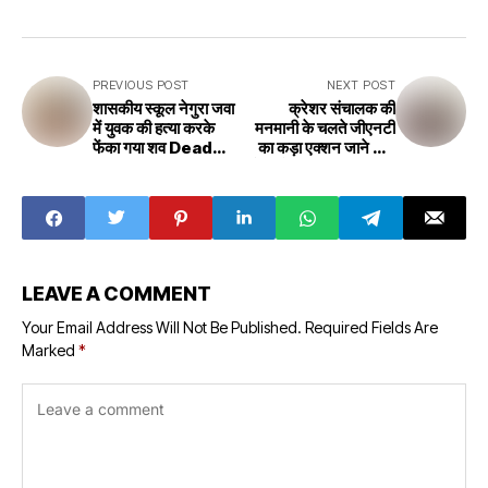
PREVIOUS POST
NEXT POST
शासकीय स्कूल नेगुरा जवा
क्रेशर संचालक की
में युवक की हत्या करके
मनमानी के चलते जीएनटी
फेंका गया शव Dead
का कड़ा एक्शन जाने कहां
body thrown
और क्यों GNT's strict
after killing a
action due to the
young man in
arbitrariness of
Government
the crusher
School Negura
operator, don't
Jawa
know where and
why
LEAVE A COMMENT
Your Email Address Will Not Be Published.
Required Fields Are
Marked
*