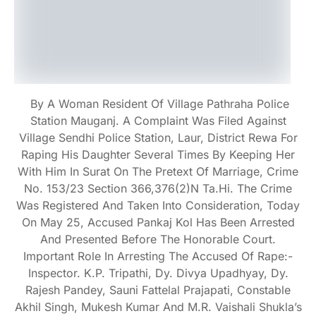
By A Woman Resident Of Village Pathraha Police
Station Mauganj. A Complaint Was Filed Against
Village Sendhi Police Station, Laur, District Rewa For
Raping His Daughter Several Times By Keeping Her
With Him In Surat On The Pretext Of Marriage, Crime
No. 153/23 Section 366,376(2)n Ta.Hi. The Crime
Was Registered And Taken Into Consideration, Today
On May 25, Accused Pankaj Kol Has Been Arrested
And Presented Before The Honorable Court.
Important Role In Arresting The Accused Of Rape:-
Inspector. K.P. Tripathi, Dy. Divya Upadhyay, Dy.
Rajesh Pandey, Sauni Fattelal Prajapati, Constable
Akhil Singh, Mukesh Kumar And M.R. Vaishali Shukla’s