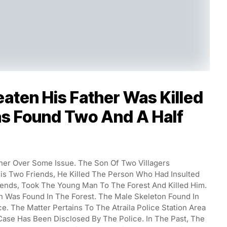
ten His Father Was Killed
as Found Two And A Half
er Over Some Issue. The Son Of Two Villagers
s Two Friends, He Killed The Person Who Had Insulted
riends, Took The Young Man To The Forest And Killed Him.
n Was Found In The Forest. The Male Skeleton Found In
e. The Matter Pertains To The Atraila Police Station Area
Case Has Been Disclosed By The Police. In The Past, The