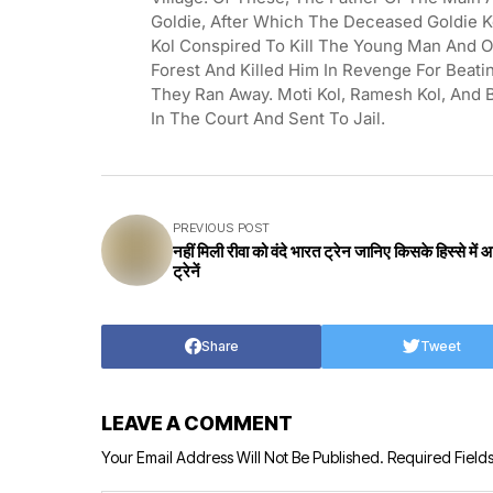
Goldie, After Which The Deceased Goldie Ko
Kol Conspired To Kill The Young Man And O
Forest And Killed Him In Revenge For Beatin
They Ran Away. Moti Kol, Ramesh Kol, And 
In The Court And Sent To Jail.
PREVIOUS POST
नहीं मिली रीवा को वंदे भारत ट्रेन जानिए किसके हिस्से में
ट्रेनें
Share
Tweet
LEAVE A COMMENT
Your Email Address Will Not Be Published.
Required Field