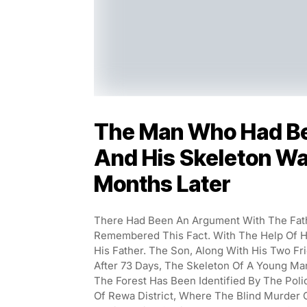
The Man Who Had Bea
And His Skeleton W
Months Later
There Had Been An Argument With The Fath
Remembered This Fact. With The Help Of Hi
His Father. The Son, Along With His Two F
After 73 Days, The Skeleton Of A Young Ma
The Forest Has Been Identified By The Polic
Of Rewa District, Where The Blind Murder 