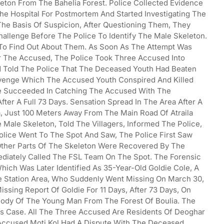
leton From The Bahelia Forest. Police Collected Evidence
e Hospital For Postmortem And Started Investigating The
The Basis Of Suspicion, After Questioning Them, They
allenge Before The Police To Identify The Male Skeleton.
e To Find Out About Them. As Soon As The Attempt Was
or The Accused, The Police Took Three Accused Into
d Told The Police That The Deceased Youth Had Beaten
venge Which The Accused Youth Conspired And Killed
ce Succeeded In Catching The Accused With The
fter A Full 73 Days. Sensation Spread In The Area After A
a, Just 100 Meters Away From The Main Road Of Atraila
 Male Skeleton, Told The Villagers, Informed The Police,
lice Went To The Spot And Saw, The Police First Saw
 Other Parts Of The Skeleton Were Recovered By The
mediately Called The FSL Team On The Spot. The Forensic
ich Was Later Identified As 35-Year-Old Goldie Cole, A
ice Station Area, Who Suddenly Went Missing On March 30,
sing Report Of Goldie For 11 Days, After 73 Days, On
Body Of The Young Man From The Forest Of Boulia. The
is Case. All The Three Accused Are Residents Of Deoghar
 Accused Moti Kol Had A Dispute With The Deceased