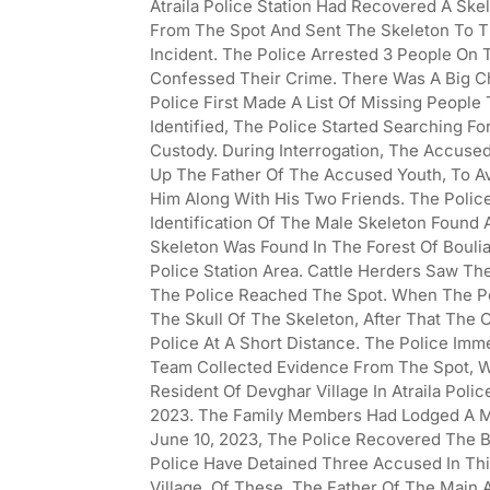
Atraila Police Station Had Recovered A Ske
From The Spot And Sent The Skeleton To Th
Incident. The Police Arrested 3 People On 
Confessed Their Crime. There Was A Big Ch
Police First Made A List Of Missing Peopl
Identified, The Police Started Searching F
Custody. During Interrogation, The Accuse
Up The Father Of The Accused Youth, To A
Him Along With His Two Friends. The Poli
Identification Of The Male Skeleton Found A
Skeleton Was Found In The Forest Of Bouli
Police Station Area. Cattle Herders Saw The
The Police Reached The Spot. When The Po
The Skull Of The Skeleton, After That The
Police At A Short Distance. The Police Im
Team Collected Evidence From The Spot, Wh
Resident Of Devghar Village In Atraila Pol
2023. The Family Members Had Lodged A Mis
June 10, 2023, The Police Recovered The 
Police Have Detained Three Accused In Th
Village. Of These, The Father Of The Main