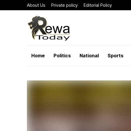
About Us
Private policy
Editorial Policy
Home
Politics
National
Sports