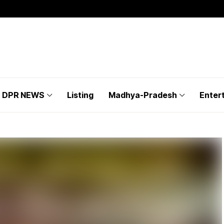
DPR NEWS
Listing
Madhya-Pradesh
Enter