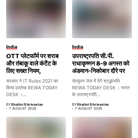
India
India
OTT प्लेटफॉर्म पर शराब
उपराष्ट्रपति सी.पी.
और तंबाकू वाले कंटेंट के
राधाकृष्णन 8-9 अगस्त को
लिए सख्त नियम,
अंडमान-निकोबार दौरे पर
सरकार ने IT Rules 2021 का
सेल्युलर जेल में देंगे श्रद्धांजलि
किया उल्लेख REWA TODAY
REWA TODAY DESK । भारत
DESK ।...
के उपराष्ट्रपति...
BY
Shalini Shrivastav
BY
Shalini Shrivastav
7 AUGUST 2026
7 AUGUST 2026