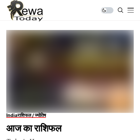
India
राशिफल / ज्योतिष
आज का राशिफल