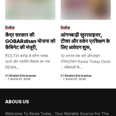
India
India
केंद्र सरकार की
आंगनबाड़ी सुपरवाइजर,
GOBARdhan योजना को
टीचर और वर्कर प्रशिक्षण के
कैबिनेट की मंजूरी,
लिए आवेदन शुरू,
₹23,731 करोड़ से बनेगा स्वच्छ
10 अगस्त तक करें ऑनलाइन
ऊर्जा और ग्रामीण विकास का नया
रजिस्ट्रेशन Rewa Today Desk
REWA...
। महिलाओं के...
BY
Shalini Shrivastav
BY
Shalini Shrivastav
7 AUGUST 2026
7 AUGUST 2026
ABOUS US
Welcome To Rewa Today , Your Reliable Source For The