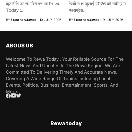
कूटनीति पर संभावित प्रभाव Rewa
रेलवे ने 6 जुलाई 2026 को नंदीग्राम
Today :...
एक्सप्रेस...
BY
Zeeshan Javed
10 JULY 2026
BY
Zeeshan Javed
9 JULY 2026
ABOUS US
Welcome To Rewa Today , Your Reliable Source For The
Latest News And Updates In The Rewa Region. We Are
Committed To Delivering Timely And Accurate News,
Covering A Wide Range Of Topics Including Local
Events, Politics, Business, Entertainment, Sports, And
More.
Rewa today