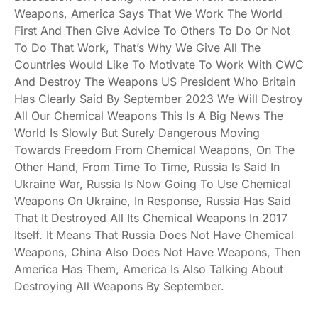
Weapons, America Says That We Work The World
First And Then Give Advice To Others To Do Or Not
To Do That Work, That’s Why We Give All The
Countries Would Like To Motivate To Work With CWC
And Destroy The Weapons US President Who Britain
Has Clearly Said By September 2023 We Will Destroy
All Our Chemical Weapons This Is A Big News The
World Is Slowly But Surely Dangerous Moving
Towards Freedom From Chemical Weapons, On The
Other Hand, From Time To Time, Russia Is Said In
Ukraine War, Russia Is Now Going To Use Chemical
Weapons On Ukraine, In Response, Russia Has Said
That It Destroyed All Its Chemical Weapons In 2017
Itself. It Means That Russia Does Not Have Chemical
Weapons, China Also Does Not Have Weapons, Then
America Has Them, America Is Also Talking About
Destroying All Weapons By September.