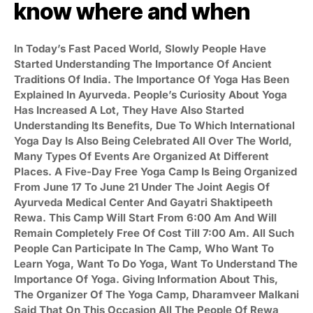
know where and when
In Today’s Fast Paced World, Slowly People Have
Started Understanding The Importance Of Ancient
Traditions Of India. The Importance Of Yoga Has Been
Explained In Ayurveda. People’s Curiosity About Yoga
Has Increased A Lot, They Have Also Started
Understanding Its Benefits, Due To Which International
Yoga Day Is Also Being Celebrated All Over The World,
Many Types Of Events Are Organized At Different
Places. A Five-Day Free Yoga Camp Is Being Organized
From June 17 To June 21 Under The Joint Aegis Of
Ayurveda Medical Center And Gayatri Shaktipeeth
Rewa. This Camp Will Start From 6:00 Am And Will
Remain Completely Free Of Cost Till 7:00 Am. All Such
People Can Participate In The Camp, Who Want To
Learn Yoga, Want To Do Yoga, Want To Understand The
Importance Of Yoga. Giving Information About This,
The Organizer Of The Yoga Camp, Dharamveer Malkani
Said That On This Occasion All The People Of Rewa