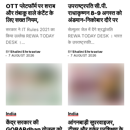
OTT प्लेटफॉर्म पर शराब
उपराष्ट्रपति सी.पी.
और तंबाकू वाले कंटेंट के
राधाकृष्णन 8-9 अगस्त को
लिए सख्त नियम,
अंडमान-निकोबार दौरे पर
सरकार ने IT Rules 2021 का
सेल्युलर जेल में देंगे श्रद्धांजलि
किया उल्लेख REWA TODAY
REWA TODAY DESK । भारत
DESK ।...
के उपराष्ट्रपति...
BY
Shalini Shrivastav
BY
Shalini Shrivastav
7 AUGUST 2026
7 AUGUST 2026
India
India
केंद्र सरकार की
आंगनबाड़ी सुपरवाइजर,
GOBARdhan योजना को
टीचर और वर्कर प्रशिक्षण के