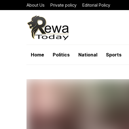
About Us
Private policy
Editorial Policy
Home
Politics
National
Sports