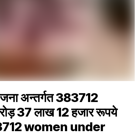
योजना अन्तर्गत 383712
करोड़ 37 लाख 12 हजार रूपये
 383712 women under