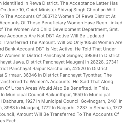
dentified In Rewa District. The Acceptance Letter Has
On June 10, Chief Minister Shivraj Singh Chouhan Will
 To The Accounts Of 383712 Women Of Rewa District At
 Accounts Of These Beneficiary Women Have Been Linked
r Of The Women And Child Development Department, Smt.
se Accounts Are Not DBT Active Will Be Updated
 Transferred The Amount. Will Go Only 16568 Women Are
nd Bank Account DBT Is Not Active. He Told That Under
7 Women In District Panchayat Gangev, 39886 In District
hayat Jawa, District Panchayat Mauganj In 28228, 27341
trict Panchayat Raipur Karchulian, 42520 In District
t Sirmaur, 36346 In District Panchayat Tyonthar, The
ransferred To Women’s Accounts. He Said That Along
 Of Urban Areas Would Also Be Benefited. In This,
In Municipal Council Baikunthpur, 1659 In Municipal
l Dabhaura, 1927 In Municipal Council Govindgarh, 2481 In
3983 In Mauganj, 1772 In Naigarhi. 2237 In Semaria, 1772
 Council, Amount Will Be Transferred To The Accounts Of
es Each.