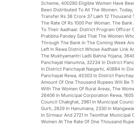
Scheme, 400280 Eligible Women Have Been I
Been Distributed To All The Women. Today, 
Transfer Rs 38 Crore 37 Lakh 12 Thousand
The Rate Of Rs 1000 Per Woman. The Bank
To Their Aadhaar. District Program Office
Pratibha Pandey Said That The Women Who
Through The Bank In The Coming Week And
Left In Rewa District Whose Aadhaar Link A
The Mukhyamantri Ladli Bahna Yojana, 3648
Panchayat Hanumna, 32234 In District Panc
In District Panchayat Naigarhi, 40884 In Dis
Panchayat Rewa, 45303 In District Panchaya
Amount Of One Thousand Rupees Will Be T
With The Women Of Rural Areas, The Women
26406 In Municipal Corporation Rewa, 1605 
Council Chakghat, 2961 In Municipal Counci
Gurh, 2629 In Hanumana, 2330 In Mangawan, 
In Sirmaur And 2721 In Teonthar Municipal
Women At The Rate Of One Thousand Rupe