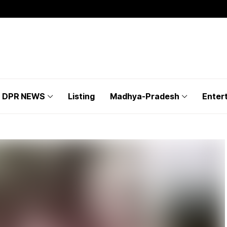
DPR NEWS
Listing
Madhya-Pradesh
Enter