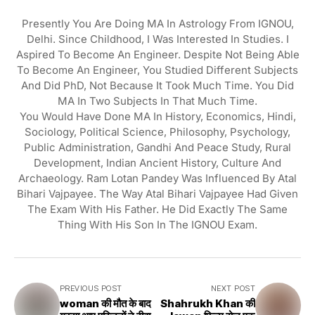
Presently You Are Doing MA In Astrology From IGNOU,
Delhi. Since Childhood, I Was Interested In Studies. I
Aspired To Become An Engineer. Despite Not Being Able
To Become An Engineer, You Studied Different Subjects
And Did PhD, Not Because It Took Much Time. You Did
MA In Two Subjects In That Much Time.
You Would Have Done MA In History, Economics, Hindi,
Sociology, Political Science, Philosophy, Psychology,
Public Administration, Gandhi And Peace Study, Rural
Development, Indian Ancient History, Culture And
Archaeology. Ram Lotan Pandey Was Influenced By Atal
Bihari Vajpayee. The Way Atal Bihari Vajpayee Had Given
The Exam With His Father. He Did Exactly The Same
Thing With His Son In The IGNOU Exam.
PREVIOUS POST
NEXT POST
woman की मौत के बाद
Shahrukh Khan की