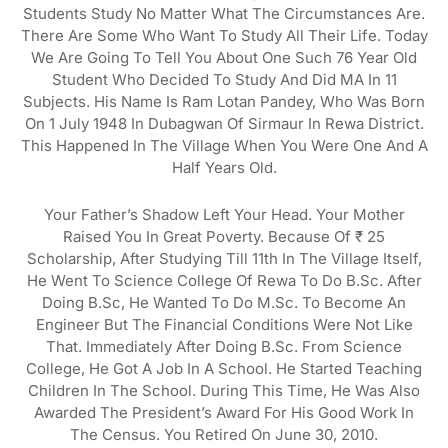
Students Study No Matter What The Circumstances Are.
There Are Some Who Want To Study All Their Life. Today
We Are Going To Tell You About One Such 76 Year Old
Student Who Decided To Study And Did MA In 11
Subjects. His Name Is Ram Lotan Pandey, Who Was Born
On 1 July 1948 In Dubagwan Of Sirmaur In Rewa District.
This Happened In The Village When You Were One And A
Half Years Old.
Your Father’s Shadow Left Your Head. Your Mother
Raised You In Great Poverty. Because Of ₹ 25
Scholarship, After Studying Till 11th In The Village Itself,
He Went To Science College Of Rewa To Do B.Sc. After
Doing B.Sc, He Wanted To Do M.Sc. To Become An
Engineer But The Financial Conditions Were Not Like
That. Immediately After Doing B.Sc. From Science
College, He Got A Job In A School. He Started Teaching
Children In The School. During This Time, He Was Also
Awarded The President’s Award For His Good Work In
The Census. You Retired On June 30, 2010.