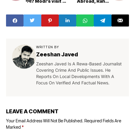
गया? Modi's visit to
Abroad, Rahul
Rajasthan gave
praised Modi
life to
fiercely
Vasundhara?
WRITTEN BY
Zeeshan Javed
Zeeshan Javed Is A Rewa-Based Journalist
Covering Crime And Public Issues. He
Reports On Local Developments With A
Focus On Verified And Factual News.
LEAVE A COMMENT
Your Email Address Will Not Be Published.
Required Fields Are
Marked
*