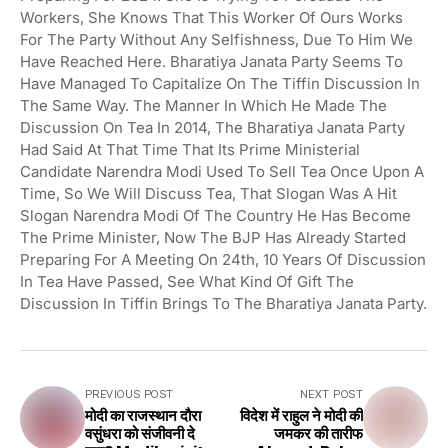
Workers, She Knows That This Worker Of Ours Works
For The Party Without Any Selfishness, Due To Him We
Have Reached Here. Bharatiya Janata Party Seems To
Have Managed To Capitalize On The Tiffin Discussion In
The Same Way. The Manner In Which He Made The
Discussion On Tea In 2014, The Bharatiya Janata Party
Had Said At That Time That Its Prime Ministerial
Candidate Narendra Modi Used To Sell Tea Once Upon A
Time, So We Will Discuss Tea, That Slogan Was A Hit
Slogan Narendra Modi Of The Country He Has Become
The Prime Minister, Now The BJP Has Already Started
Preparing For A Meeting On 24th, 10 Years Of Discussion
In Tea Have Passed, See What Kind Of Gift The
Discussion In Tiffin Brings To The Bharatiya Janata Party.
PREVIOUS POST
NEXT POST
मोदी का राजस्थान दौरा
विदेश में राहुल ने मोदी की
वसुंधरा को संजीवनी दे
जमकर की तारीफ