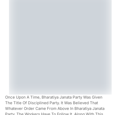
Once Upon A Time, Bharatiya Janata Party Was Given
The Title Of Disciplined Party. It Was Believed That
Whatever Order Came From Above In Bharatiya Janata
Party, The Workers Have To Follow It. Along With This,