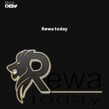
More.
Rewa today