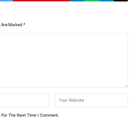
s Are Marked
*
r For The Next Time I Comment.