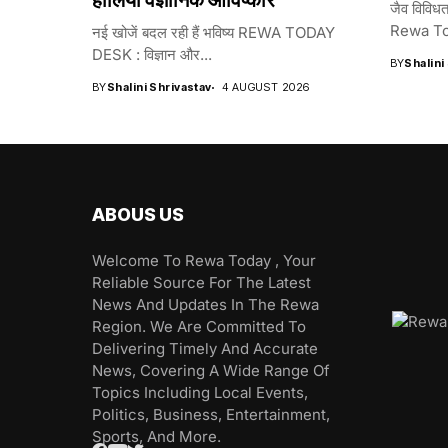
हालिया वैज्ञानिक आविष्कार
जैव विविधत
Rewa To
नई खोजें बदल रही हैं भविष्य REWA TODAY
DESK : विज्ञान और...
BY
Shalini
BY
Shalini Shrivastav
4 AUGUST 2026
ABOUS US
Welcome To Rewa Today , Your
Reliable Source For The Latest
News And Updates In The Rewa
Region. We Are Committed To
Delivering Timely And Accurate
News, Covering A Wide Range Of
Topics Including Local Events,
Politics, Business, Entertainment,
Sports, And More.