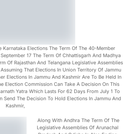
he Karnataka Elections The Term Of The 40-Member
 September 17 The Term Of Chhattisgarh And Madhya
rm Of Rajasthan And Telangana Legislative Assemblies
 Assuming That Elections In Union Territory Of Jammu
r Elections In Jammu And Kashmir Are To Be Held In
he Election Commission Can Take A Decision On This
rnath Yatra Which Lasts For 62 Days From July 1 To
n Send The Decision To Hold Elections In Jammu And
Kashmir,
Along With Andhra The Term Of The
Legislative Assemblies Of Arunachal