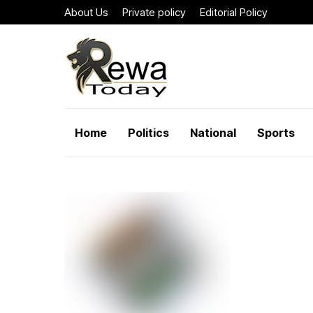
About Us
Private policy
Editorial Policy
Home
Politics
National
Sports