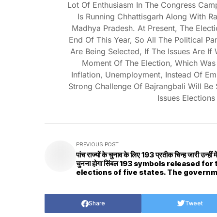
Lot Of Enthusiasm In The Congress Camp 
Is Running Chhattisgarh Along With Ra
Madhya Pradesh. At Present, The Elect
End Of This Year, So All The Political Pa
Are Being Selected, If The Issues Are If
Moment Of The Election, Which Was
Inflation, Unemployment, Instead Of Em
Strong Challenge Of Bajrangbali Will Be 
Issues Elections
PREVIOUS POST
पांच राज्यों के चुनाव के लिए 193 प्रतीक चिन्ह जारी उन्हीं में
चुनना होगा सिंबल 193 symbols released for
elections of five states. The govern
has issued 193 free symbols for the
candidates of independent and
unrecognized parties
Share
Tweet