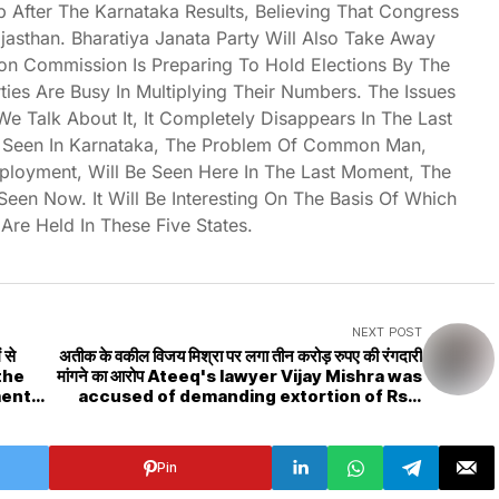
After The Karnataka Results, Believing That Congress
jasthan. Bharatiya Janata Party Will Also Take Away
ion Commission Is Preparing To Hold Elections By The
rties Are Busy In Multiplying Their Numbers. The Issues
 We Talk About It, It Completely Disappears In The Last
 Seen In Karnataka, The Problem Of Common Man,
ployment, Will Be Seen Here In The Last Moment, The
Seen Now. It Will Be Interesting On The Basis Of Which
 Are Held In These Five States.
NEXT POST
 से
अतीक के वकील विजय मिश्रा पर लगा तीन करोड़ रुपए की रंगदारी
 the
मांगने का आरोप Ateeq's lawyer Vijay Mishra was
ment
accused of demanding extortion of Rs 3
crore
Pin