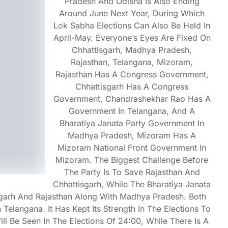
Pradesh And Odisha Is Also Ending
Around June Next Year, During Which
Lok Sabha Elections Can Also Be Held In
April-May. Everyone’s Eyes Are Fixed On
Chhattisgarh, Madhya Pradesh,
Rajasthan, Telangana, Mizoram,
Rajasthan Has A Congress Government,
Chhattisgarh Has A Congress
Government, Chandrashekhar Rao Has A
Government In Telangana, And A
Bharatiya Janata Party Government In
Madhya Pradesh, Mizoram Has A
Mizoram National Front Government In
Mizoram. The Biggest Challenge Before
The Party Is To Save Rajasthan And
Chhattisgarh, While The Bharatiya Janata
sgarh And Rajasthan Along With Madhya Pradesh. Both
 Telangana. It Has Kept Its Strength In The Elections To
ll Be Seen In The Elections Of 24:00, While There Is A