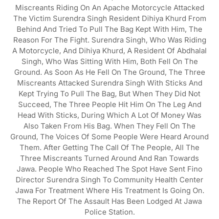
Miscreants Riding On An Apache Motorcycle Attacked
The Victim Surendra Singh Resident Dihiya Khurd From
Behind And Tried To Pull The Bag Kept With Him, The
Reason For The Fight. Surendra Singh, Who Was Riding
A Motorcycle, And Dihiya Khurd, A Resident Of Abdhalal
Singh, Who Was Sitting With Him, Both Fell On The
Ground. As Soon As He Fell On The Ground, The Three
Miscreants Attacked Surendra Singh With Sticks And
Kept Trying To Pull The Bag, But When They Did Not
Succeed, The Three People Hit Him On The Leg And
Head With Sticks, During Which A Lot Of Money Was
Also Taken From His Bag. When They Fell On The
Ground, The Voices Of Some People Were Heard Around
Them. After Getting The Call Of The People, All The
Three Miscreants Turned Around And Ran Towards
Jawa. People Who Reached The Spot Have Sent Fino
Director Surendra Singh To Community Health Center
Jawa For Treatment Where His Treatment Is Going On.
The Report Of The Assault Has Been Lodged At Jawa
Police Station.