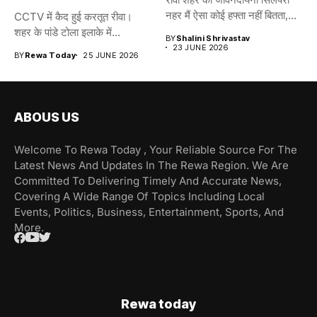
नहर मैं ऐसा कोई हफ्ता नहीं बितता,...
CCTV में कैद हुई करतूत रीवा।
शहर के पांडे टोला इलाके में...
BY
Shalini Shrivastav
23 JUNE 2026
BY
Rewa Today
25 JUNE 2026
ABOUS US
Welcome To Rewa Today , Your Reliable Source For The
Latest News And Updates In The Rewa Region. We Are
Committed To Delivering Timely And Accurate News,
Covering A Wide Range Of Topics Including Local
Events, Politics, Business, Entertainment, Sports, And
More.
Rewa today