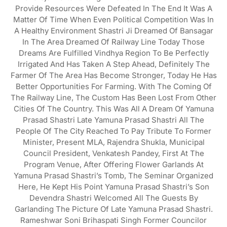
Provide Resources Were Defeated In The End It Was A
Matter Of Time When Even Political Competition Was In
A Healthy Environment Shastri Ji Dreamed Of Bansagar
In The Area Dreamed Of Railway Line Today Those
Dreams Are Fulfilled Vindhya Region To Be Perfectly
Irrigated And Has Taken A Step Ahead, Definitely The
Farmer Of The Area Has Become Stronger, Today He Has
Better Opportunities For Farming. With The Coming Of
The Railway Line, The Custom Has Been Lost From Other
Cities Of The Country. This Was All A Dream Of Yamuna
Prasad Shastri Late Yamuna Prasad Shastri All The
People Of The City Reached To Pay Tribute To Former
Minister, Present MLA, Rajendra Shukla, Municipal
Council President, Venkatesh Pandey, First At The
Program Venue, After Offering Flower Garlands At
Yamuna Prasad Shastri’s Tomb, The Seminar Organized
Here, He Kept His Point Yamuna Prasad Shastri’s Son
Devendra Shastri Welcomed All The Guests By
Garlanding The Picture Of Late Yamuna Prasad Shastri.
Rameshwar Soni Brihaspati Singh Former Councilor