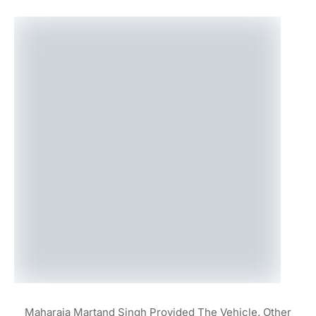
Maharaja Martand Singh Provided The Vehicle. Other