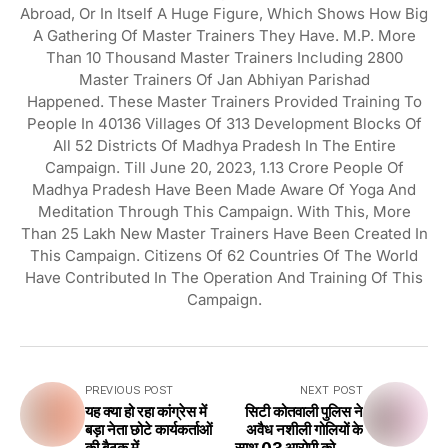
Abroad, Or In Itself A Huge Figure, Which Shows How Big
A Gathering Of Master Trainers They Have. M.P. More
Than 10 Thousand Master Trainers Including 2800
Master Trainers Of Jan Abhiyan Parishad
Happened. These Master Trainers Provided Training To
People In 40136 Villages Of 313 Development Blocks Of
All 52 Districts Of Madhya Pradesh In The Entire
Campaign. Till June 20, 2023, 1.13 Crore People Of
Madhya Pradesh Have Been Made Aware Of Yoga And
Meditation Through This Campaign. With This, More
Than 25 Lakh New Master Trainers Have Been Created In
This Campaign. Citizens Of 62 Countries Of The World
Have Contributed In The Operation And Training Of This
Campaign.
PREVIOUS POST
NEXT POST
यह क्या हो रहा कांग्रेस में
सिटी कोतवाली पुलिस ने
बड़ा नेता छोटे कार्यकर्ताओं
अवैध नशीली गोलियों के
की बैठक में
साथ 03 आरोपी को किया