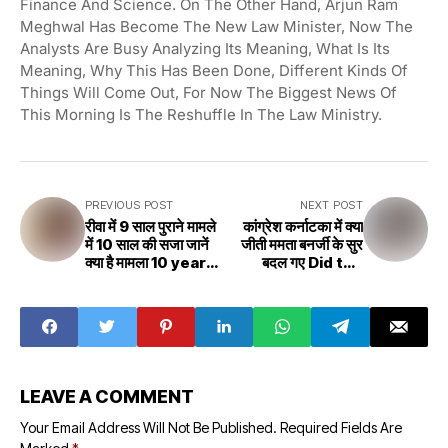
Finance And Science. On The Other Hand, Arjun Ram
Meghwal Has Become The New Law Minister, Now The
Analysts Are Busy Analyzing Its Meaning, What Is Its
Meaning, Why This Has Been Done, Different Kinds Of
Things Will Come Out, For Now The Biggest News Of
This Morning Is The Reshuffle In The Law Ministry.
PREVIOUS POST
NEXT POST
रीवा में 9 साल पुराने मामले
कांग्रेश कर्नाटका में क्या
में 10 साल की सजा जानें
जीती ममता बनर्जी के सुर
क्या है मामला 10 years
बदल गए Did the
sentence in a 9
Congress win in
years old case in
Karnataka?
Rewa Know what
Mamata
is the case
Banerjee's tone
has changed
LEAVE A COMMENT
Your Email Address Will Not Be Published.
Required Fields Are