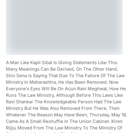
A Man Like Kapil Sibal Is Giving Statements Like This.
Many Meanings Can Be Derived, On The Other Hand,
Shiv Sena Is Saying That Due To The Failure Of The Law
Ministry In Maharashtra, He Has Been Removed. Now
Everyone’s Eyes Will Be On Arjun Ram Meghwal, How He
Runs The Law Ministry, Although Before This Laws Like
Ravi Shankar The Knowledgeable Person Had The Law
Ministry But He Was Also Removed From There, Then
Whatever The Reason May Have Been, Thursday, May 18,
Came As A Small Reshuffle In The Union Cabinet. Kiren
Rijiju Moved From The Law Ministry To The Ministry Of