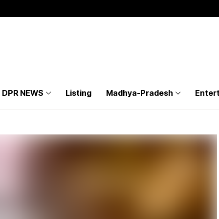
DPR NEWS
Listing
Madhya-Pradesh
Enter