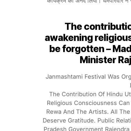
कार्यक्रम का अनंद लिया। धर्मपरिवार ने
The contributio
awakening religiou
be forgotten – M
Minister Ra
Janmashtami Festival Was Org
The Contribution Of Hindu U
Religious Consciousness Can 
Rewa And The Artists. All The
Deserve Gratitude. Public Rela
Pradesh Government Rajendra 