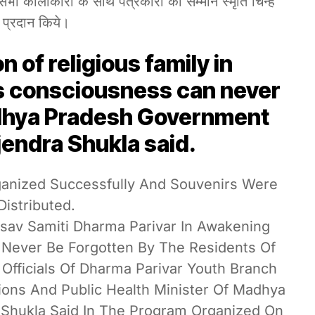
 सभी कालाकारो के साथ पत्रकारो को सम्मान स्मृति चिन्ह
प्रदान किये।
n of religious family in
s consciousness can never
adhya Pradesh Government
jendra Shukla said.
anized Successfully And Souvenirs Were
Distributed.
tsav Samiti Dharma Parivar In Awakening
Never Be Forgotten By The Residents Of
 Officials Of Dharma Parivar Youth Branch
tions And Public Health Minister Of Madhya
Shukla Said In The Program Organized On