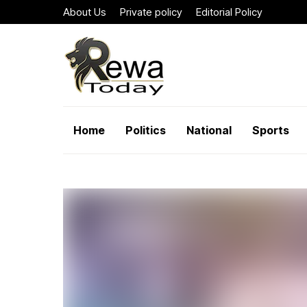
About Us
Private policy
Editorial Policy
Home
Politics
National
Sports