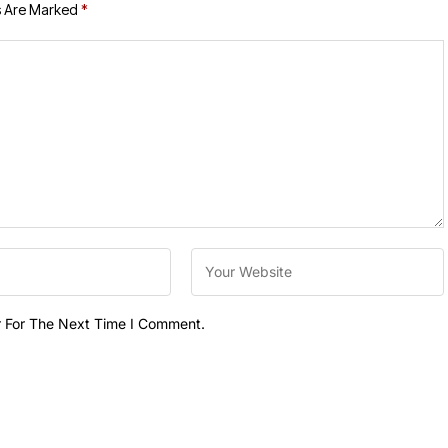
s Are Marked
*
r For The Next Time I Comment.