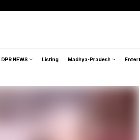
DPR NEWS
Listing
Madhya-Pradesh
Enter