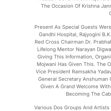
The Occasion Of Krishna Ja
Present As Special Guests Were 
Gandhi Hospital, Rajyogini B.K
Red Cross Chairman Dr. Prabhaka
Lifelong Mentor Narayan Digw
Giving This Information, Organ
Mojwani Has Given This. The O
Vice President Ramsakha Yadav
General Secretary Anshuman G
Given A Grand Welcome With 
Becoming The Cabi
Various Dos Groups And Artist