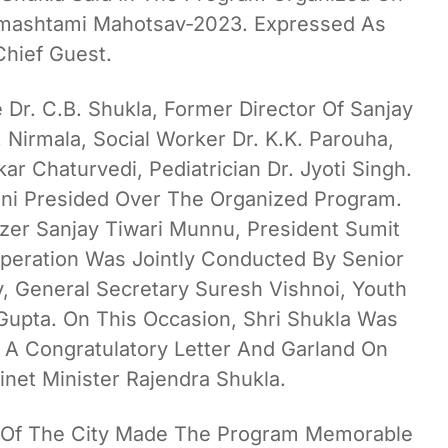
nmashtami Mahotsav-2023. Expressed As
Chief Guest.
Dr. C.B. Shukla, Former Director Of Sanjay
. Nirmala, Social Worker Dr. K.K. Parouha,
r Chaturvedi, Pediatrician Dr. Jyoti Singh.
ani Presided Over The Organized Program.
izer Sanjay Tiwari Munnu, President Sumit
peration Was Jointly Conducted By Senior
, General Secretary Suresh Vishnoi, Youth
upta. On This Occasion, Shri Shukla Was
A Congratulatory Letter And Garland On
net Minister Rajendra Shukla.
s Of The City Made The Program Memorable