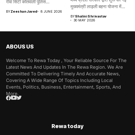
रीवा सिटी कोतवाली पुलिस...
मुख्यमंत्री लाड़ली बहना योजना में...
BY
Zeeshan Javed
8 JUNE 2026
BY
Shalini Shrivastav
30 MAY 2026
ABOUS US
Welcome To Rewa Today , Your Reliable Source For The
Latest News And Updates In The Rewa Region. We Are
Committed To Delivering Timely And Accurate News,
Covering A Wide Range Of Topics Including Local
Events, Politics, Business, Entertainment, Sports, And
More.
Rewa today