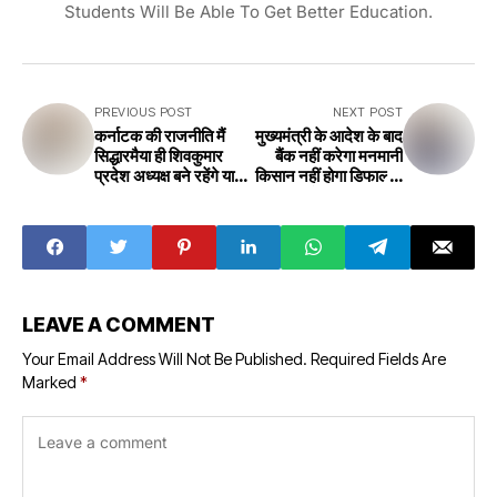
Students Will Be Able To Get Better Education.
PREVIOUS POST
NEXT POST
कर्नाटक की राजनीति मैं
मुख्यमंत्री के आदेश के बाद
सिद्धारमैया ही शिवकुमार
बैंक नहीं करेगा मनमानी
प्रदेश अध्यक्ष बने रहेंगे या
किसान नहीं होगा डिफाल्टर
फिर उपमुख्यमंत्री In the
जानिए क्यों After the
politics of
order of the Chief
Karnataka, will
Minister, the bank
only
will not do any
Siddaramaiah
arbitrariness, the
Shivakumar
farmer will not be
remain the state
a defaulter, know
LEAVE A COMMENT
president or the
why
deputy chief
Your Email Address Will Not Be Published.
Required Fields Are
minister?
Marked
*