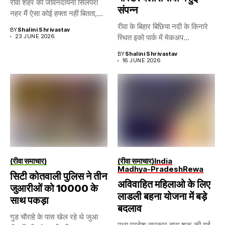
रीवा शहर की जीवनदायनी सिलपरा
संपन्न
नहर मैं ऐसा कोई हफ्ता नहीं बितता,...
रीवा के बिहार बिछिया नदी के किनारे
BY
Shalini Shrivastav
23 JUNE 2026
स्थित इको पार्क में मेकअप...
BY
Shalini Shrivastav
16 JUNE 2026
(रीवा समाचार)
(रीवा समाचार)
India
Madhya-Pradesh
Rewa
सिटी कोतवाली पुलिस ने तीन
अविवाहित महिलाओ के लिए
जुआरीओं को 10000 के
लाडली बहना योजना में बड़े
साथ पकड़ा
बदलाव
गुड चौराहे के पास खेल रहे थे जुआ
मध्य प्रदेश सरकार द्वारा शुरू की गई