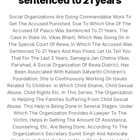
sentenced to 21 years
Social Organizations Are Doing Commendable Work To
Get The Accused Punished. Due To Which One Of The
Accused Of Pasco Was Sentenced To 21 Years. The
Case In State Vs. Vikas Bharti, Which Was Going On In
The Special Court Of Rewa, In Which The Accused Was
Sentenced To 21 Years And Also Fined. Let Us Tell You
That For The Last 3 Years, Samagra Jan Chetna Vikas
Parishad, A Social Organization Of Rewa District, Has
Been Associated With Kailash Satyarthi Children’s
Foundation. She Is Continuously Working On Issues
Related To Children. In Which Child Shame, Child Sexual
Abuse, Child Rights Etc. In This Series, The Organization
Is Helping The Families Suffering From Child Sexual
Abuse. This Help Is Being Done In Several Stages. Under
Which The Organization Provides A Lawyer To The
Victim, Helps In Getting The Amount Of Assistance,
Counseling, Etc. Are Being Done. According To The
Organization’s Secretary Sumit Singh And Advocate