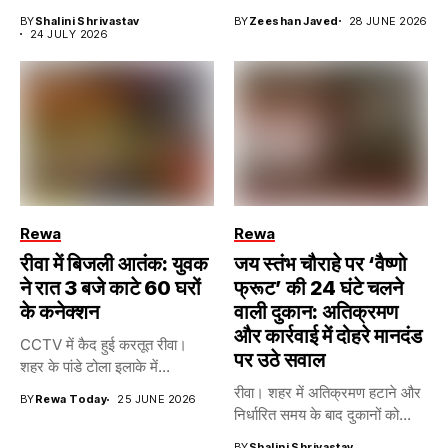
BY
Shalini Shrivastav
BY
Zeeshan Javed
28 JUNE 2026
24 JULY 2026
Rewa
Rewa
रीवा में बिजली आतंक: युवक
जय स्तंभ चौराहे पर ‘वैष्णो
ने रात 3 बजे काटे 60 घरों
फ्रूट’ की 24 घंटे चलने
के कनेक्शन
वाली दुकान: अतिक्रमण
और कार्रवाई में दोहरे मानदंड
CCTV में कैद हुई करतूत रीवा।
पर उठे सवाल
शहर के पांडे टोला इलाके में...
रीवा। शहर में अतिक्रमण हटाने और
BY
Rewa Today
25 JUNE 2026
निर्धारित समय के बाद दुकानों को...
BY
Shalini Shrivastav