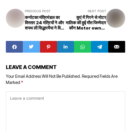
PREVIOUS POST
NEXT POST
कर्नाटका मंत्रिमंडल का
कुएं में गिरने से मोटर
विस्तार 24 मंत्रियों ने और
मालिक की हुई मौत जिम्मेदार
शपथ ली सिद्धारमैया ने वित्त
कौन Motor owner
अपने पास रखा शिवकुमार
died after falling
को सिंचाई मिला
into the well who
Karnataka
is responsible
cabinet
expanded 24
more ministers
took oath
LEAVE A COMMENT
Siddaramaiah
kept finance with
Your Email Address Will Not Be Published.
Required Fields Are
himself
Marked
*
Shivakumar got
irrigation