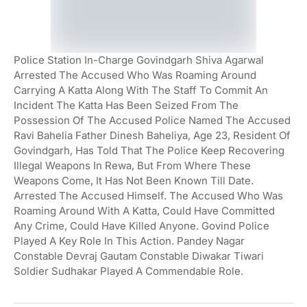
Police Station In-Charge Govindgarh Shiva Agarwal
Arrested The Accused Who Was Roaming Around
Carrying A Katta Along With The Staff To Commit An
Incident The Katta Has Been Seized From The
Possession Of The Accused Police Named The Accused
Ravi Bahelia Father Dinesh Baheliya, Age 23, Resident Of
Govindgarh, Has Told That The Police Keep Recovering
Illegal Weapons In Rewa, But From Where These
Weapons Come, It Has Not Been Known Till Date.
Arrested The Accused Himself. The Accused Who Was
Roaming Around With A Katta, Could Have Committed
Any Crime, Could Have Killed Anyone. Govind Police
Played A Key Role In This Action. Pandey Nagar
Constable Devraj Gautam Constable Diwakar Tiwari
Soldier Sudhakar Played A Commendable Role.