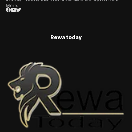
More.
Rewa today