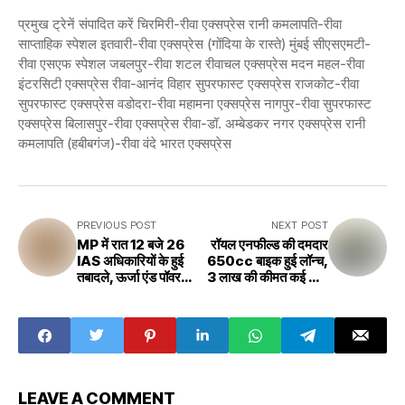
प्रमुख ट्रेनें संपादित करें चिरमिरी-रीवा एक्सप्रेस रानी कमलापति-रीवा
साप्ताहिक स्पेशल इतवारी-रीवा एक्सप्रेस (गोंदिया के रास्ते) मुंबई सीएसएमटी-
रीवा एसएफ स्पेशल जबलपुर-रीवा शटल रीवाचल एक्सप्रेस मदन महल-रीवा
इंटरसिटी एक्सप्रेस रीवा-आनंद विहार सुपरफास्ट एक्सप्रेस राजकोट-रीवा
सुपरफास्ट एक्सप्रेस वडोदरा-रीवा महामना एक्सप्रेस नागपुर-रीवा सुपरफास्ट
एक्सप्रेस बिलासपुर-रीवा एक्सप्रेस रीवा-डॉ. अम्बेडकर नगर एक्सप्रेस रानी
कमलापति (हबीबगंज)-रीवा वंदे भारत एक्सप्रेस
PREVIOUS POST
NEXT POST
MP में रात 12 बजे 26
रॉयल एनफील्ड की दमदार
IAS अधिकारियों के हुई
650cc बाइक हुई लॉन्च,
तबादले, ऊर्जा एंड पॉवर
3 लाख की कीमत कई धांसू
मैनेजमेंट कि जिम्मेदारी इन्हें,
फीचर्स, जानिए इसकी
देखे ट्रांसफर लिस्ट -IAS
खासियत
Transfer
LEAVE A COMMENT