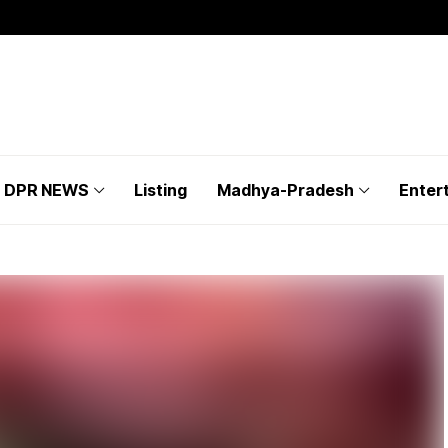
DPR NEWS
Listing
Madhya-Pradesh
Enter