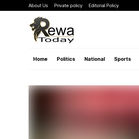
About Us
Private policy
Editorial Policy
Home
Politics
National
Sports