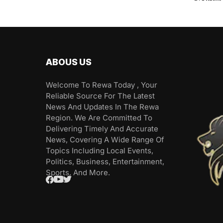
ABOUS US
Welcome To Rewa Today , Your
Reliable Source For The Latest
News And Updates In The Rewa
Region. We Are Committed To
Delivering Timely And Accurate
News, Covering A Wide Range Of
Topics Including Local Events,
Politics, Business, Entertainment,
Sports, And More.