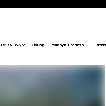
DPR NEWS
Listing
Madhya-Pradesh
Enter