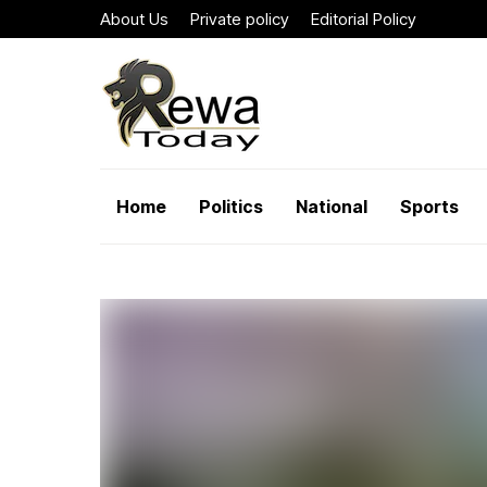
About Us
Private policy
Editorial Policy
Home
Politics
National
Sports