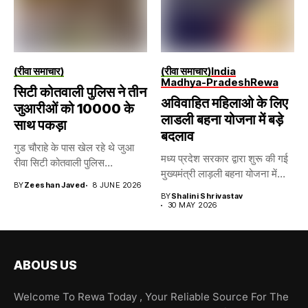
(रीवा समाचार)
(रीवा समाचार)
India
Madhya-Pradesh
Rewa
सिटी कोतवाली पुलिस ने तीन
अविवाहित महिलाओ के लिए
जुआरीओं को 10000 के
लाडली बहना योजना में बड़े
साथ पकड़ा
बदलाव
गुड चौराहे के पास खेल रहे थे जुआ
मध्य प्रदेश सरकार द्वारा शुरू की गई
रीवा सिटी कोतवाली पुलिस...
मुख्यमंत्री लाड़ली बहना योजना में...
BY
Zeeshan Javed
8 JUNE 2026
BY
Shalini Shrivastav
30 MAY 2026
ABOUS US
Welcome To Rewa Today , Your Reliable Source For The