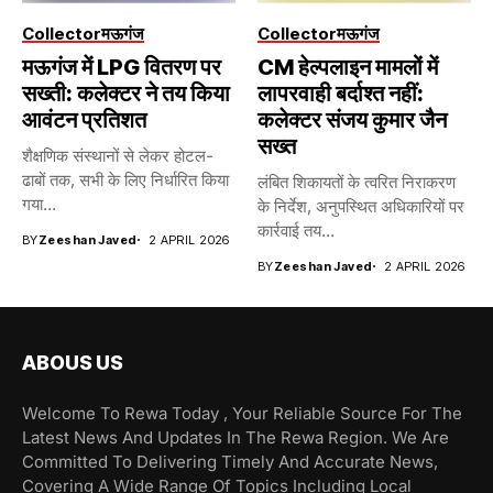
Collector
मऊगंज
Collector
मऊगंज
मऊगंज में LPG वितरण पर
CM हेल्पलाइन मामलों में
सख्ती: कलेक्टर ने तय किया
लापरवाही बर्दाश्त नहीं:
आवंटन प्रतिशत
कलेक्टर संजय कुमार जैन
सख्त
शैक्षणिक संस्थानों से लेकर होटल-
ढाबों तक, सभी के लिए निर्धारित किया
लंबित शिकायतों के त्वरित निराकरण
गया...
के निर्देश, अनुपस्थित अधिकारियों पर
कार्रवाई तय...
BY
Zeeshan Javed
2 APRIL 2026
BY
Zeeshan Javed
2 APRIL 2026
ABOUS US
Welcome To Rewa Today , Your Reliable Source For The
Latest News And Updates In The Rewa Region. We Are
Committed To Delivering Timely And Accurate News,
Covering A Wide Range Of Topics Including Local