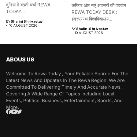
दुनिया में बढ़ती चर्चा REWA
करियर और नए अवसरों की पहचान
TODAY...
REWA TODAY DESK :
इंद्रप्रस्थ विश्वविद्यालय...
BY
Shalini Shrivastav
10 AUGUST 2026
BY
Shalini Shrivastav
10 AUGUST 2026
ABOUS US
Welcome To Rewa Today , Your Reliable Source For The
Latest News And Updates In The Rewa Region. We Are
Committed To Delivering Timely And Accurate News,
Covering A Wide Range Of Topics Including Local
Events, Politics, Business, Entertainment, Sports, And
More.