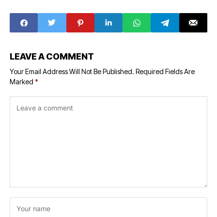
Smugglers of
मामला दर्ज
intoxicating
Employees of
cough syrup
Sagra liquor shop
went to jail for 12
thrashed the
years
young man
fiercely Case
registered
LEAVE A COMMENT
Your Email Address Will Not Be Published.
Required Fields Are
Marked
*