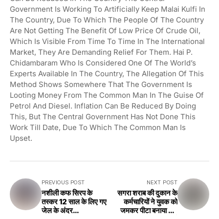
Government Is Working To Artificially Keep Malai Kulfi In
The Country, Due To Which The People Of The Country
Are Not Getting The Benefit Of Low Price Of Crude Oil,
Which Is Visible From Time To Time In The International
Market, They Are Demanding Relief For Them. Hai P.
Chidambaram Who Is Considered One Of The World’s
Experts Available In The Country, The Allegation Of This
Method Shows Somewhere That The Government Is
Looting Money From The Common Man In The Guise Of
Petrol And Diesel. Inflation Can Be Reduced By Doing
This, But The Central Government Has Not Done This
Work Till Date, Due To Which The Common Man Is
Upset.
PREVIOUS POST
NEXT POST
नशीली कफ सिरप के
सगरा शराब की दुकान के
तस्कर 12 साल के लिए गए
कर्मचारियों ने युवक को
जेल के अंदर
जमकर पीटा बनाया मुर्गा