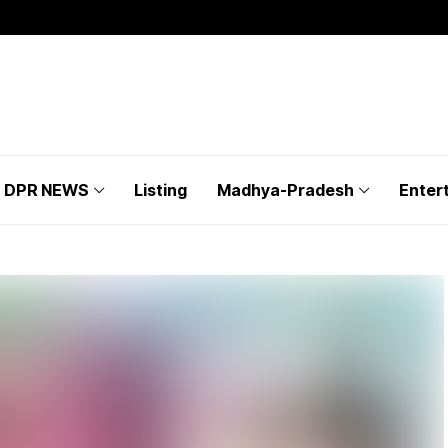
DPR NEWS
Listing
Madhya-Pradesh
Enter