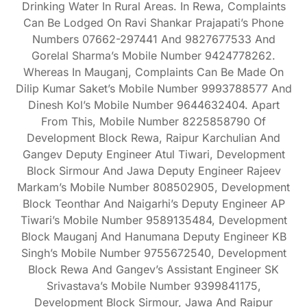
Drinking Water In Rural Areas. In Rewa, Complaints
Can Be Lodged On Ravi Shankar Prajapati’s Phone
Numbers 07662-297441 And 9827677533 And
Gorelal Sharma’s Mobile Number 9424778262.
Whereas In Mauganj, Complaints Can Be Made On
Dilip Kumar Saket’s Mobile Number 9993788577 And
Dinesh Kol’s Mobile Number 9644632404. Apart
From This, Mobile Number 8225858790 Of
Development Block Rewa, Raipur Karchulian And
Gangev Deputy Engineer Atul Tiwari, Development
Block Sirmour And Jawa Deputy Engineer Rajeev
Markam’s Mobile Number 808502905, Development
Block Teonthar And Naigarhi’s Deputy Engineer AP
Tiwari’s Mobile Number 9589135484, Development
Block Mauganj And Hanumana Deputy Engineer KB
Singh’s Mobile Number 9755672540, Development
Block Rewa And Gangev’s Assistant Engineer SK
Srivastava’s Mobile Number 9399841175,
Development Block Sirmour, Jawa And Raipur