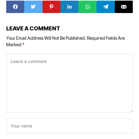
Minister, the bank
Learn-Earn
will not do any
scheme will
arbitrariness, the
provide new
farmer will not be
opportunities for
a defaulter, know
employment and
LEAVE A COMMENT
why
development to
the youth - Chief
Your Email Address Will Not Be Published.
Required Fields Are
Minister
Marked
*