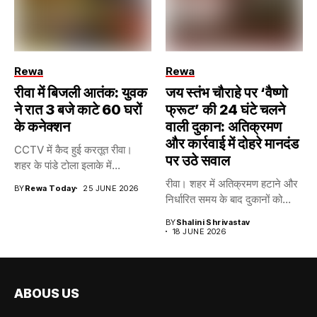
Rewa
Rewa
रीवा में बिजली आतंक: युवक
जय स्तंभ चौराहे पर ‘वैष्णो
ने रात 3 बजे काटे 60 घरों
फ्रूट’ की 24 घंटे चलने
के कनेक्शन
वाली दुकान: अतिक्रमण
और कार्रवाई में दोहरे मानदंड
CCTV में कैद हुई करतूत रीवा।
पर उठे सवाल
शहर के पांडे टोला इलाके में...
रीवा। शहर में अतिक्रमण हटाने और
BY
Rewa Today
25 JUNE 2026
निर्धारित समय के बाद दुकानों को...
BY
Shalini Shrivastav
18 JUNE 2026
ABOUS US