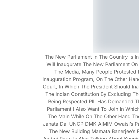
The New Parliament In The Country Is I
Will Inaugurate The New Parliament O
The Media, Many People Protested P
Inauguration Program, On The Other Hand,
Court, In Which The President Should In
The Indian Constitution By Excluding Th
Being Respected PIL Has Demanded Tha
Parliament I Also Want To Join In Whic
The Main While On The Other Hand Ther
Janata Dal UNCP DMK AIMIM Owaisi’s Pa
The New Building Mamata Banerjee’s P
Aadmi Party Is Also Talking About Keep