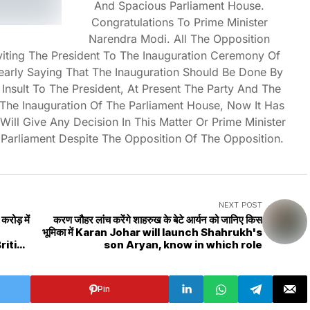
And Spacious Parliament House.
Congratulations To Prime Minister
Narendra Modi. All The Opposition
nviting The President To The Inauguration Ceremony Of
arly Saying That The Inauguration Should Be Done By
Insult To The President, At Present The Party And The
The Inauguration Of The Parliament House, Now It Has
ll Give Any Decision In This Matter Or Prime Minister
Parliament Despite The Opposition Of The Opposition.
NEXT POST
करोड़ में
करण जौहर लांच करेंगे शाहरुख के बेटे आर्यन को जानिए किस
भूमिका में Karan Johar will launch Shahrukh's
ritish
son Aryan, know in which role
ord it
Pin