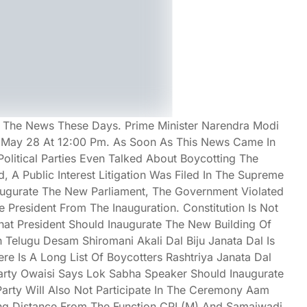
n The News These Days. Prime Minister Narendra Modi
n May 28 At 12:00 Pm. As Soon As This News Came In
olitical Parties Even Talked About Boycotting The
 A Public Interest Litigation Was Filed In The Supreme
augurate The New Parliament, The Government Violated
e President From The Inauguration. Constitution Is Not
t President Should Inaugurate The New Building Of
h Telugu Desam Shiromani Akali Dal Biju Janata Dal Is
e Is A Long List Of Boycotters Rashtriya Janata Dal
rty Owaisi Says Lok Sabha Speaker Should Inaugurate
arty Will Also Not Participate In The Ceremony Aam
ing Distance From The Function CPI (M) And Samajwadi