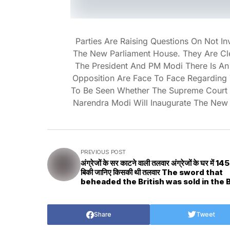
Parties Are Raising Questions On Not I
The New Parliament House. They Are Cle
The President And PM Modi There Is An 
Opposition Are Face To Face Regarding 
To Be Seen Whether The Supreme Court Wi
Narendra Modi Will Inaugurate The New 
PREVIOUS POST
अंग्रेजों के सर काटने वाली तलवार अंग्रेजों के घर में 145 
बिकी जानिए किसकी थी तलवार The sword that
beheaded the British was sold in the B
house for 145 crores, know whose sw
was
Share
Tweet