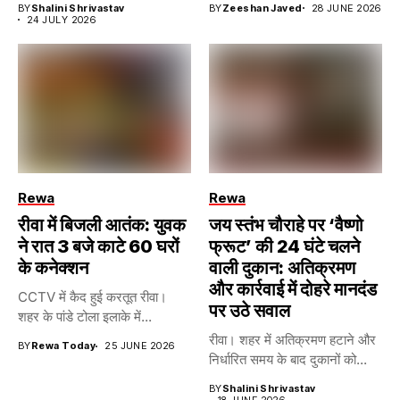
BY
Shalini Shrivastav
BY
Zeeshan Javed
28 JUNE 2026
24 JULY 2026
Rewa
Rewa
रीवा में बिजली आतंक: युवक
जय स्तंभ चौराहे पर ‘वैष्णो
ने रात 3 बजे काटे 60 घरों
फ्रूट’ की 24 घंटे चलने
के कनेक्शन
वाली दुकान: अतिक्रमण
और कार्रवाई में दोहरे मानदंड
CCTV में कैद हुई करतूत रीवा।
पर उठे सवाल
शहर के पांडे टोला इलाके में...
रीवा। शहर में अतिक्रमण हटाने और
BY
Rewa Today
25 JUNE 2026
निर्धारित समय के बाद दुकानों को...
BY
Shalini Shrivastav