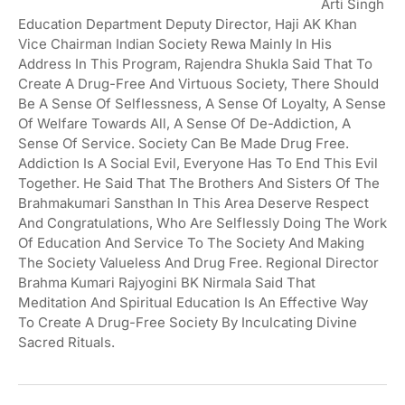
Arti Singh
Education Department Deputy Director, Haji AK Khan
Vice Chairman Indian Society Rewa Mainly In His
Address In This Program, Rajendra Shukla Said That To
Create A Drug-Free And Virtuous Society, There Should
Be A Sense Of Selflessness, A Sense Of Loyalty, A Sense
Of Welfare Towards All, A Sense Of De-Addiction, A
Sense Of Service. Society Can Be Made Drug Free.
Addiction Is A Social Evil, Everyone Has To End This Evil
Together. He Said That The Brothers And Sisters Of The
Brahmakumari Sansthan In This Area Deserve Respect
And Congratulations, Who Are Selflessly Doing The Work
Of Education And Service To The Society And Making
The Society Valueless And Drug Free. Regional Director
Brahma Kumari Rajyogini BK Nirmala Said That
Meditation And Spiritual Education Is An Effective Way
To Create A Drug-Free Society By Inculcating Divine
Sacred Rituals.