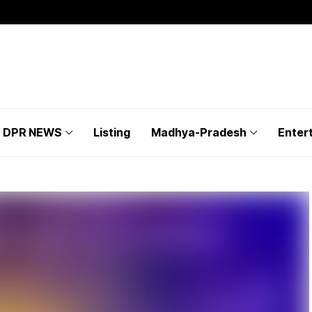
DPR NEWS
Listing
Madhya-Pradesh
Enter