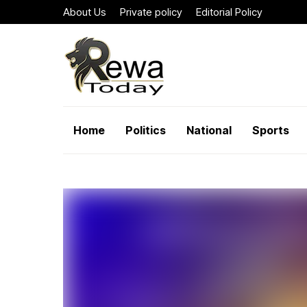
About Us
Private policy
Editorial Policy
Home
Politics
National
Sports