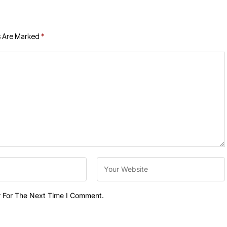
s Are Marked
*
r For The Next Time I Comment.