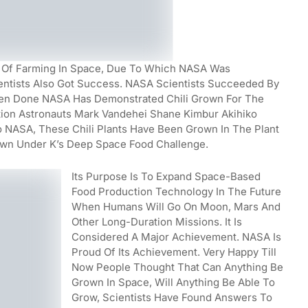
ing Of Farming In Space, Due To Which NASA Was
entists Also Got Success. NASA Scientists Succeeded By
een Done NASA Has Demonstrated Chili Grown For The
ation Astronauts Mark Vandehei Shane Kimbur Akihiko
NASA, These Chili Plants Have Been Grown In The Plant
wn Under K’s Deep Space Food Challenge.
Its Purpose Is To Expand Space-Based
Food Production Technology In The Future
When Humans Will Go On Moon, Mars And
Other Long-Duration Missions. It Is
Considered A Major Achievement. NASA Is
Proud Of Its Achievement. Very Happy Till
Now People Thought That Can Anything Be
Grown In Space, Will Anything Be Able To
Grow, Scientists Have Found Answers To