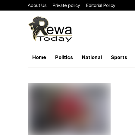
About Us
Private policy
Editorial Policy
Home
Politics
National
Sports