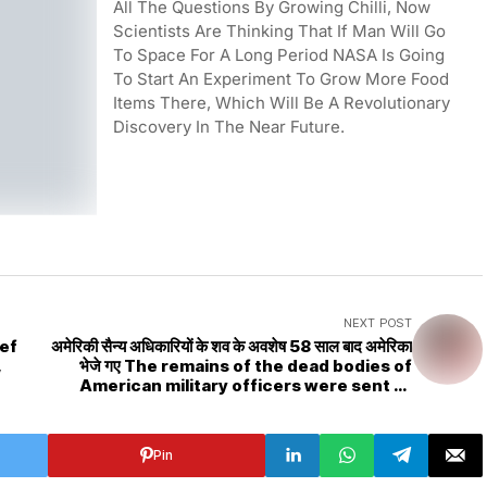
All The Questions By Growing Chilli, Now
Scientists Are Thinking That If Man Will Go
To Space For A Long Period NASA Is Going
To Start An Experiment To Grow More Food
Items There, Which Will Be A Revolutionary
Discovery In The Near Future.
NEXT POST
hief
अमेरिकी सैन्य अधिकारियों के शव के अवशेष 58 साल बाद अमेरिका
,
भेजे गए The remains of the dead bodies of
American military officers were sent to
America after 58 years
Pin