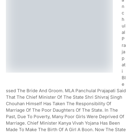
N
C
H
Ul
Al
P
Ra
Ja
P
At
I
Bl
E
Ssed The Bride And Groom. MLA Panchulal Prajapati Said
That The Chief Minister Of The State Shri Shivraj Singh
Chouhan Himself Has Taken The Responsibility Of
Marriage Of The Poor Daughters Of The State. In The
Past, Due To Poverty, Many Poor Girls Were Deprived Of
Marriage. Chief Minister Kanya Vivah Yojana Has Been
Made To Make The Birth Of A Girl A Boon. Now The State