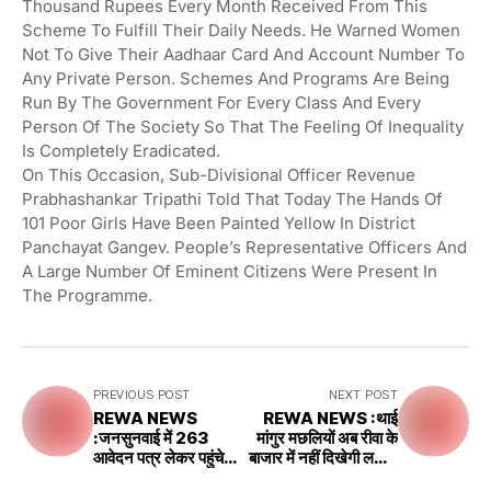
Thousand Rupees Every Month Received From This
Scheme To Fulfill Their Daily Needs. He Warned Women
Not To Give Their Aadhaar Card And Account Number To
Any Private Person. Schemes And Programs Are Being
Run By The Government For Every Class And Every
Person Of The Society So That The Feeling Of Inequality
Is Completely Eradicated.
On This Occasion, Sub-Divisional Officer Revenue
Prabhashankar Tripathi Told That Today The Hands Of
101 Poor Girls Have Been Painted Yellow In District
Panchayat Gangev. People’s Representative Officers And
A Large Number Of Eminent Citizens Were Present In
The Programme.
PREVIOUS POST
NEXT POST
REWA NEWS
REWA NEWS :थाई
:जनसुनवाई में 263
मांगुर मछलियों अब रीवा के
आवेदन पत्र लेकर पहुंचे
बाजार में नहीं दिखेगी लगाया
लोग
गया विक्रय प्रतिबंध