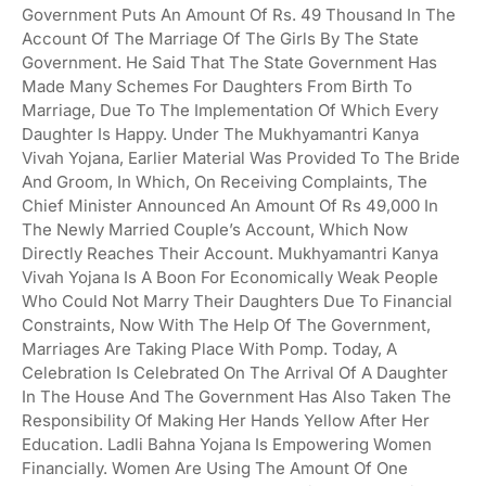
Government Puts An Amount Of Rs. 49 Thousand In The
Account Of The Marriage Of The Girls By The State
Government. He Said That The State Government Has
Made Many Schemes For Daughters From Birth To
Marriage, Due To The Implementation Of Which Every
Daughter Is Happy. Under The Mukhyamantri Kanya
Vivah Yojana, Earlier Material Was Provided To The Bride
And Groom, In Which, On Receiving Complaints, The
Chief Minister Announced An Amount Of Rs 49,000 In
The Newly Married Couple’s Account, Which Now
Directly Reaches Their Account. Mukhyamantri Kanya
Vivah Yojana Is A Boon For Economically Weak People
Who Could Not Marry Their Daughters Due To Financial
Constraints, Now With The Help Of The Government,
Marriages Are Taking Place With Pomp. Today, A
Celebration Is Celebrated On The Arrival Of A Daughter
In The House And The Government Has Also Taken The
Responsibility Of Making Her Hands Yellow After Her
Education. Ladli Bahna Yojana Is Empowering Women
Financially. Women Are Using The Amount Of One