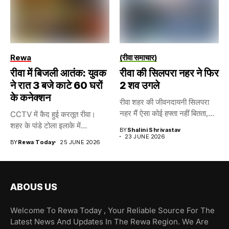
Rewa
(रीवा समाचार)
रीवा में बिजली आतंक: युवक
रीवा की सिलपरा नहर ने फिर
ने रात 3 बजे काटे 60 घरों
2 शव उगले
के कनेक्शन
रीवा शहर की जीवनदायनी सिलपरा
नहर मैं ऐसा कोई हफ्ता नहीं बितता,...
CCTV में कैद हुई करतूत रीवा।
शहर के पांडे टोला इलाके में...
BY
Shalini Shrivastav
23 JUNE 2026
BY
Rewa Today
25 JUNE 2026
ABOUS US
Welcome To Rewa Today , Your Reliable Source For The
Latest News And Updates In The Rewa Region. We Are