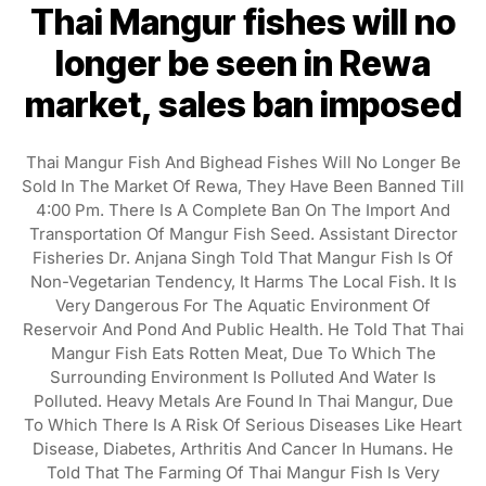
Thai Mangur fishes will no
longer be seen in Rewa
market, sales ban imposed
Thai Mangur Fish And Bighead Fishes Will No Longer Be
Sold In The Market Of Rewa, They Have Been Banned Till
4:00 Pm. There Is A Complete Ban On The Import And
Transportation Of Mangur Fish Seed. Assistant Director
Fisheries Dr. Anjana Singh Told That Mangur Fish Is Of
Non-Vegetarian Tendency, It Harms The Local Fish. It Is
Very Dangerous For The Aquatic Environment Of
Reservoir And Pond And Public Health. He Told That Thai
Mangur Fish Eats Rotten Meat, Due To Which The
Surrounding Environment Is Polluted And Water Is
Polluted. Heavy Metals Are Found In Thai Mangur, Due
To Which There Is A Risk Of Serious Diseases Like Heart
Disease, Diabetes, Arthritis And Cancer In Humans. He
Told That The Farming Of Thai Mangur Fish Is Very