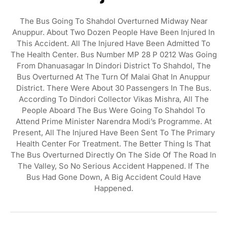
The Bus Going To Shahdol Overturned Midway Near
Anuppur. About Two Dozen People Have Been Injured In
This Accident. All The Injured Have Been Admitted To
The Health Center. Bus Number MP 28 P 0212 Was Going
From Dhanuasagar In Dindori District To Shahdol, The
Bus Overturned At The Turn Of Malai Ghat In Anuppur
District. There Were About 30 Passengers In The Bus.
According To Dindori Collector Vikas Mishra, All The
People Aboard The Bus Were Going To Shahdol To
Attend Prime Minister Narendra Modi’s Programme. At
Present, All The Injured Have Been Sent To The Primary
Health Center For Treatment. The Better Thing Is That
The Bus Overturned Directly On The Side Of The Road In
The Valley, So No Serious Accident Happened. If The
Bus Had Gone Down, A Big Accident Could Have
Happened.