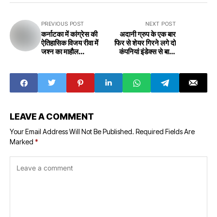
PREVIOUS POST
NEXT POST
कर्नाटका में कांग्रेस की
अदानी ग्रुप के एक बार
ऐतिहासिक विजय रीवा में
फिर से शेयर गिरने लगे दो
जश्न का माहौल
कंपनियां इंडेक्स से बाहर
Celebration in
जानिए वजह Shares of
Karnataka's
Adani Group
historic victory
started falling
of Congress in
once again, two
Rewa
companies out of
the index, know
the reason
LEAVE A COMMENT
Your Email Address Will Not Be Published.
Required Fields Are
Marked
*