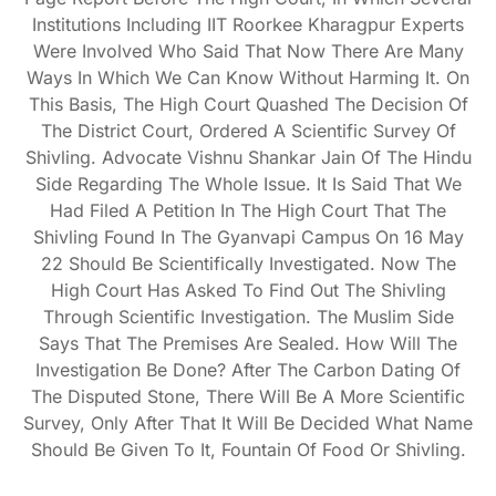
Institutions Including IIT Roorkee Kharagpur Experts
Were Involved Who Said That Now There Are Many
Ways In Which We Can Know Without Harming It. On
This Basis, The High Court Quashed The Decision Of
The District Court, Ordered A Scientific Survey Of
Shivling. Advocate Vishnu Shankar Jain Of The Hindu
Side Regarding The Whole Issue. It Is Said That We
Had Filed A Petition In The High Court That The
Shivling Found In The Gyanvapi Campus On 16 May
22 Should Be Scientifically Investigated. Now The
High Court Has Asked To Find Out The Shivling
Through Scientific Investigation. The Muslim Side
Says That The Premises Are Sealed. How Will The
Investigation Be Done? After The Carbon Dating Of
The Disputed Stone, There Will Be A More Scientific
Survey, Only After That It Will Be Decided What Name
Should Be Given To It, Fountain Of Food Or Shivling.