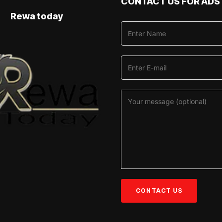
CONTACT US FOR ADS
Rewa today