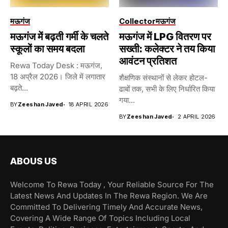
मऊगंज
Collector
मऊगंज
मऊगंज में बढ़ती गर्मी के चलते
मऊगंज में LPG वितरण पर
स्कूलों का समय बदला
सख्ती: कलेक्टर ने तय किया
आवंटन प्रतिशत
Rewa Today Desk : मऊगंज,
18 अप्रैल 2026। जिले में लगातार
शैक्षणिक संस्थानों से लेकर होटल-
बढ़ते...
ढाबों तक, सभी के लिए निर्धारित किया
गया...
BY
Zeeshan Javed
18 APRIL 2026
BY
Zeeshan Javed
2 APRIL 2026
ABOUS US
Welcome To Rewa Today , Your Reliable Source For The
Latest News And Updates In The Rewa Region. We Are
Committed To Delivering Timely And Accurate News,
Covering A Wide Range Of Topics Including Local