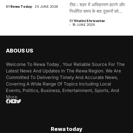
रीवा। शहर में अतिक्रमण हटाने और
BY
Rewa Today
25 JUNE 2026
निर्धारित समय के बाद दुकानों को...
BY
Shalini Shrivastav
18 JUNE 2026
ABOUS US
Welcome To Rewa Today , Your Reliable Source For The
Latest News And Updates In The Rewa Region. We Are
Committed To Delivering Timely And Accurate News,
Covering A Wide Range Of Topics Including Local
Events, Politics, Business, Entertainment, Sports, And
More.
Rewa today