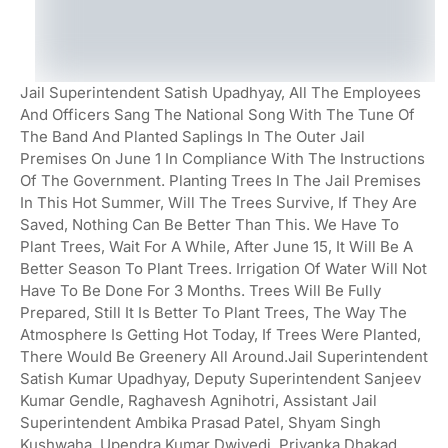
Jail Superintendent Satish Upadhyay, All The Employees
And Officers Sang The National Song With The Tune Of
The Band And Planted Saplings In The Outer Jail
Premises On June 1 In Compliance With The Instructions
Of The Government. Planting Trees In The Jail Premises
In This Hot Summer, Will The Trees Survive, If They Are
Saved, Nothing Can Be Better Than This. We Have To
Plant Trees, Wait For A While, After June 15, It Will Be A
Better Season To Plant Trees. Irrigation Of Water Will Not
Have To Be Done For 3 Months. Trees Will Be Fully
Prepared, Still It Is Better To Plant Trees, The Way The
Atmosphere Is Getting Hot Today, If Trees Were Planted,
There Would Be Greenery All Around.Jail Superintendent
Satish Kumar Upadhyay, Deputy Superintendent Sanjeev
Kumar Gendle, Raghavesh Agnihotri, Assistant Jail
Superintendent Ambika Prasad Patel, Shyam Singh
Kushwaha, Upendra Kumar Dwivedi, Priyanka Dhakad,