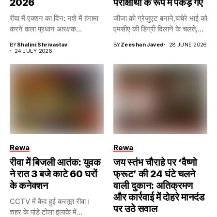
2026
परीक्षार्थी के रूप में पकड़े गए
रीवा में एक्शन का दिन: नशे में हंगामा
जीजा को ग्रेजुएट बनाने,चचेरे भाई को
करने वाला प्रधान आरक्षक...
एमसीए की डिग्री दिलाने के चलते,...
BY
Shalini Shrivastav
BY
Zeeshan Javed
28 JUNE 2026
24 JULY 2026
Rewa
Rewa
रीवा में बिजली आतंक: युवक
जय स्तंभ चौराहे पर ‘वैष्णो
ने रात 3 बजे काटे 60 घरों
फ्रूट’ की 24 घंटे चलने
के कनेक्शन
वाली दुकान: अतिक्रमण
और कार्रवाई में दोहरे मानदंड
CCTV में कैद हुई करतूत रीवा।
पर उठे सवाल
शहर के पांडे टोला इलाके में...