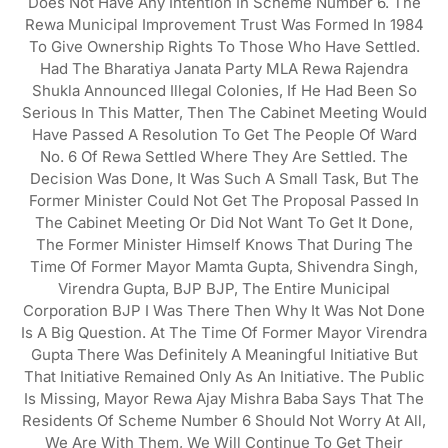
Does Not Have Any Intention In Scheme Number 6. The
Rewa Municipal Improvement Trust Was Formed In 1984
To Give Ownership Rights To Those Who Have Settled.
Had The Bharatiya Janata Party MLA Rewa Rajendra
Shukla Announced Illegal Colonies, If He Had Been So
Serious In This Matter, Then The Cabinet Meeting Would
Have Passed A Resolution To Get The People Of Ward
No. 6 Of Rewa Settled Where They Are Settled. The
Decision Was Done, It Was Such A Small Task, But The
Former Minister Could Not Get The Proposal Passed In
The Cabinet Meeting Or Did Not Want To Get It Done,
The Former Minister Himself Knows That During The
Time Of Former Mayor Mamta Gupta, Shivendra Singh,
Virendra Gupta, BJP BJP, The Entire Municipal
Corporation BJP I Was There Then Why It Was Not Done
Is A Big Question. At The Time Of Former Mayor Virendra
Gupta There Was Definitely A Meaningful Initiative But
That Initiative Remained Only As An Initiative. The Public
Is Missing, Mayor Rewa Ajay Mishra Baba Says That The
Residents Of Scheme Number 6 Should Not Worry At All,
We Are With Them, We Will Continue To Get Their