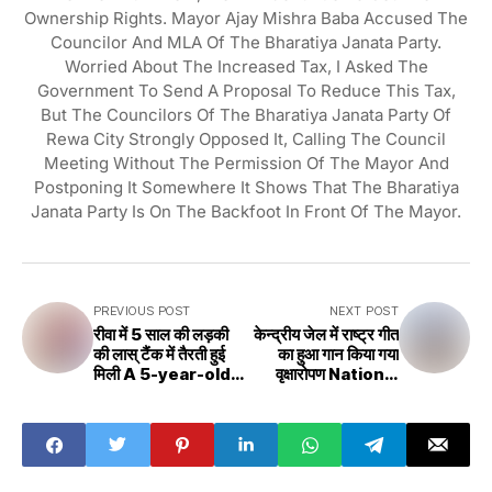
Ownership Rights. Mayor Ajay Mishra Baba Accused The
Councilor And MLA Of The Bharatiya Janata Party.
Worried About The Increased Tax, I Asked The
Government To Send A Proposal To Reduce This Tax,
But The Councilors Of The Bharatiya Janata Party Of
Rewa City Strongly Opposed It, Calling The Council
Meeting Without The Permission Of The Mayor And
Postponing It Somewhere It Shows That The Bharatiya
Janata Party Is On The Backfoot In Front Of The Mayor.
PREVIOUS POST
NEXT POST
रीवा में 5 साल की लड़की
केन्द्रीय जेल में राष्ट्र गीत
की लास् टैंक में तैरती हुई
का हुआ गान किया गया
मिली A 5-year-old
वृक्षारोपण National
girl was found
Anthem was sung
floating in the
in the Central Jail,
last tank in Rewa
plantation was
done