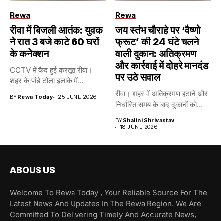
Rewa
Rewa
रीवा में बिजली आतंक: युवक
जय स्तंभ चौराहे पर ‘वैष्णो
ने रात 3 बजे काटे 60 घरों
फ्रूट’ की 24 घंटे चलने
के कनेक्शन
वाली दुकान: अतिक्रमण
और कार्रवाई में दोहरे मानदंड
CCTV में कैद हुई करतूत रीवा।
पर उठे सवाल
शहर के पांडे टोला इलाके में...
रीवा। शहर में अतिक्रमण हटाने और
BY
Rewa Today
25 JUNE 2026
निर्धारित समय के बाद दुकानों को...
BY
Shalini Shrivastav
18 JUNE 2026
ABOUS US
Welcome To Rewa Today , Your Reliable Source For The
Latest News And Updates In The Rewa Region. We Are
Committed To Delivering Timely And Accurate News,