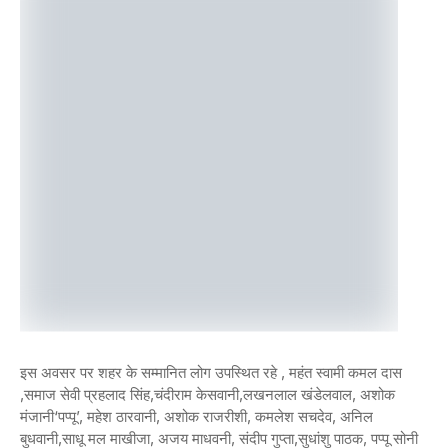
इस अवसर पर शहर के सम्मानित लोग उपस्थित रहे , महंत स्वामी कमल दास
,समाज सेवी प्रहलाद सिंह,चंदीराम केसवानी,लखनलाल खंडेलवाल, अशोक
मंजानी‘पप्पू’, महेश ठारवानी, अशोक राजरीशी, कमलेश सचदेव, अनिल
बुधवानी,साधू मल माखीजा, अजय माधवनी, संदीप गुप्ता,सुधांशु पाठक, पप्पू सोनी