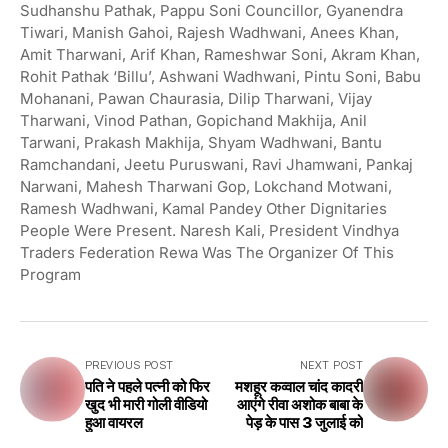
Sudhanshu Pathak, Pappu Soni Councillor, Gyanendra
Tiwari, Manish Gahoi, Rajesh Wadhwani, Anees Khan,
Amit Tharwani, Arif Khan, Rameshwar Soni, Akram Khan,
Rohit Pathak ‘Billu’, Ashwani Wadhwani, Pintu Soni, Babu
Mohanani, Pawan Chaurasia, Dilip Tharwani, Vijay
Tharwani, Vinod Pathan, Gopichand Makhija, Anil
Tarwani, Prakash Makhija, Shyam Wadhwani, Bantu
Ramchandani, Jeetu Puruswani, Ravi Jhamwani, Pankaj
Narwani, Mahesh Tharwani Gop, Lokchand Motwani,
Ramesh Wadhwani, Kamal Pandey Other Dignitaries
People Were Present. Naresh Kali, President Vindhya
Traders Federation Rewa Was The Organizer Of This
Program
PREVIOUS POST
NEXT POST
पति ने पहले पत्नी को फिर
मशहूर कव्वाल चांद कादरी
खुद भी मारी गोली वीडियो
आएंगे रीवा अशोक बाबा के
हुआ वायरल
पेड़ के पास 3 जुलाई को