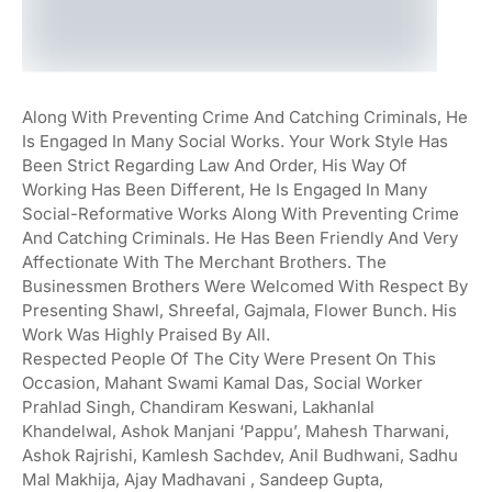
Along With Preventing Crime And Catching Criminals, He
Is Engaged In Many Social Works. Your Work Style Has
Been Strict Regarding Law And Order, His Way Of
Working Has Been Different, He Is Engaged In Many
Social-Reformative Works Along With Preventing Crime
And Catching Criminals. He Has Been Friendly And Very
Affectionate With The Merchant Brothers. The
Businessmen Brothers Were Welcomed With Respect By
Presenting Shawl, Shreefal, Gajmala, Flower Bunch. His
Work Was Highly Praised By All.
Respected People Of The City Were Present On This
Occasion, Mahant Swami Kamal Das, Social Worker
Prahlad Singh, Chandiram Keswani, Lakhanlal
Khandelwal, Ashok Manjani ‘Pappu’, Mahesh Tharwani,
Ashok Rajrishi, Kamlesh Sachdev, Anil Budhwani, Sadhu
Mal Makhija, Ajay Madhavani , Sandeep Gupta,