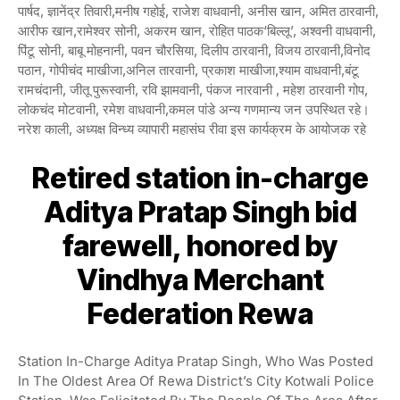
पार्षद, ज्ञानेंद्र तिवारी,मनीष गहोई, राजेश वाधवानी, अनीस खान, अमित ठारवानी,
आरीफ खान,रामेश्वर सोनी, अकरम खान, रोहित पाठक‘बिल्लू’, अश्वनी वाधवानी,
पिंटू सोनी, बाबू मोहनानी, पवन चौरसिया, दिलीप ठारवानी, विजय ठारवानी,विनोद
पठान, गोपीचंद माखीजा,अनिल तारवानी, प्रकाश माखीजा,श्याम वाधवानी,बंटू
रामचंदानी, जीतू पुरूस्वानी, रवि झामवानी, पंकज नारवानी , महेश ठारवानी गोप,
लोकचंद मोटवानी, रमेश वाधवानी,कमल पांडे अन्य गणमान्य जन उपस्थित रहे।
नरेश काली, अध्यक्ष विन्ध्य व्यापारी महासंघ रीवा इस कार्यक्रम के आयोजक रहे
Retired station in-charge
Aditya Pratap Singh bid
farewell, honored by
Vindhya Merchant
Federation Rewa
Station In-Charge Aditya Pratap Singh, Who Was Posted
In The Oldest Area Of Rewa District’s City Kotwali Police