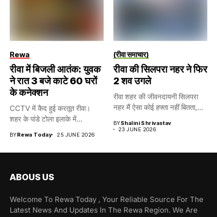
Rewa
(रीवा समाचार)
रीवा में बिजली आतंक: युवक
रीवा की सिलपरा नहर ने फिर
ने रात 3 बजे काटे 60 घरों
2 शव उगले
के कनेक्शन
रीवा शहर की जीवनदायनी सिलपरा
नहर मैं ऐसा कोई हफ्ता नहीं बितता,...
CCTV में कैद हुई करतूत रीवा।
शहर के पांडे टोला इलाके में...
BY
Shalini Shrivastav
23 JUNE 2026
BY
Rewa Today
25 JUNE 2026
ABOUS US
Welcome To Rewa Today , Your Reliable Source For The
Latest News And Updates In The Rewa Region. We Are