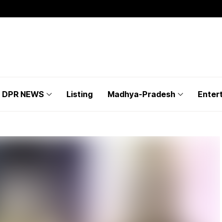
DPR NEWS
Listing
Madhya-Pradesh
Enter