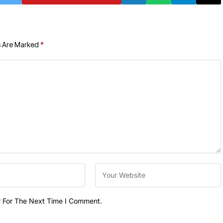
s Are Marked
*
r For The Next Time I Comment.