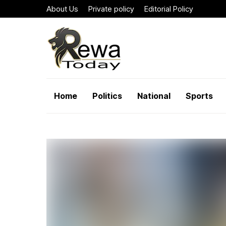
About Us
Private policy
Editorial Policy
Home
Politics
National
Sports