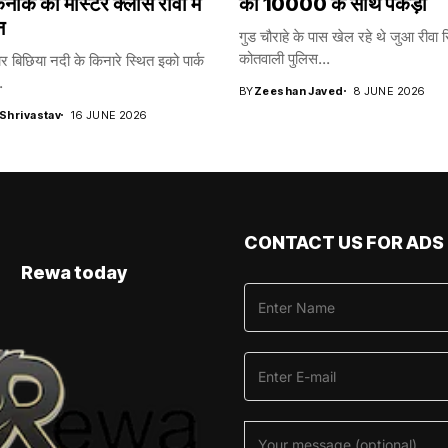
ीक की मास्टर क्लास रीवा में
को 10000 के साथ पकड़ा
न
गुड चौराहे के पास खेल रहे थे जुआ रीवा 
कोतवाली पुलिस...
ार बिछिया नदी के किनारे स्थित इको पार्क
.
BY
Zeeshan Javed
8 JUNE 2026
 Shrivastav
16 JUNE 2026
CONTACT US FOR ADS
Rewa today