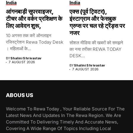
India
India
आंगनबाड़ी सुपरवाइजर,
एक्स (पूर्व ट्विटर),
टीचर और वर्कर प्रशिक्षण के
इंस्टाग्राम और फेसबुक
लिए आवेदन शुरू,
ग्रुप्स पर चल रहे ट्रेंड्स पर
नजर
10 अगस्त तक करें ऑनलाइन
रजिस्ट्रेशन Rewa Today Desk
सोशल मीडिया की खबरों को समझने
। महिलाओं के...
का नया तरीका REWA TODAY
DESK...
BY
Shalini Shrivastav
7 AUGUST 2026
BY
Shalini Shrivastav
7 AUGUST 2026
ABOUS US
Welcome To Rewa Today , Your Reliable Source For The
Latest News And Updates In The Rewa Region. We Are
Committed To Delivering Timely And Accurate News,
Covering A Wide Range Of Topics Including Local