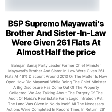
BSP Supremo Mayawati’s
Brother And Sister-In-Law
Were Given 261 Flats At
Almost Half the price
Bahujan Samaj Party Leader Former Chief Minister
Mayawati’s Brother And Sister-In-Law Were Given 261
Flats At 46% Discount Around 2010 Or The Matter Is Now
Open How Did Mayawati While Being The Chief Minister
A Big Disclosure Has Come Out Of The Property
Collected, We Are Talking About The Forgery Of The
Audit Of Noida’s Real Estate Form Logic Infratech Pvt.
The Land Was Given In Noida Itself, All The Necessary
Actions Were Completed In Record Time, In Return, 261