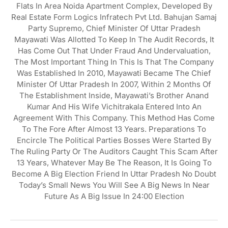
Flats In Area Noida Apartment Complex, Developed By
Real Estate Form Logics Infratech Pvt Ltd. Bahujan Samaj
Party Supremo, Chief Minister Of Uttar Pradesh
Mayawati Was Allotted To Keep In The Audit Records, It
Has Come Out That Under Fraud And Undervaluation,
The Most Important Thing In This Is That The Company
Was Established In 2010, Mayawati Became The Chief
Minister Of Uttar Pradesh In 2007, Within 2 Months Of
The Establishment Inside, Mayawati’s Brother Anand
Kumar And His Wife Vichitrakala Entered Into An
Agreement With This Company. This Method Has Come
To The Fore After Almost 13 Years. Preparations To
Encircle The Political Parties Bosses Were Started By
The Ruling Party Or The Auditors Caught This Scam After
13 Years, Whatever May Be The Reason, It Is Going To
Become A Big Election Friend In Uttar Pradesh No Doubt
Today’s Small News You Will See A Big News In Near
Future As A Big Issue In 24:00 Election