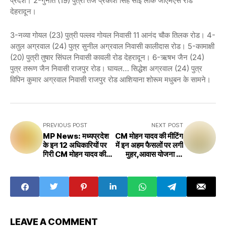
प्रदेश। 2-गुनीत (19) पुत्री तेज प्रकाश सिंह साईं लोक जीएमएस रोड
देहरादून।
3-नव्या गोयल (23) पुत्री पल्लव गोयल निवासी 11 आनंद चौक तिलक रोड। 4-
अतुल अग्रवाल (24) पुत्र सुनील अग्रवाल निवासी कालीदास रोड। 5-कामाक्षी
(20) पुत्री तुषार सिंघल निवासी कावली रोड देहरादून। 6-ऋषभ जैन (24)
पुत्र तरूण जैन निवासी राजपुर रोड। घायल… सिद्धेश अग्रवाल (24) पुत्र
विपिन कुमार अग्रवाल निवासी राजपुर रोड आशियाना शोरूम मधुबन के सामने।
PREVIOUS POST
NEXT POST
MP News: मध्यप्रदेश
CM मोहन यादव की मीटिंग
के इन 12 अधिकारियों पर
में इन अहम फैसलों पर लगी
गिरी CM मोहन यादव की
मुहर,आवास योजना को
गाज,मिल गई चेतवानी और
मिली हरी झंडी,यहां पढ़ें पूरी
लगा जुर्माना
खबर
LEAVE A COMMENT