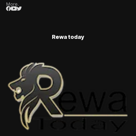
More.
Rewa today