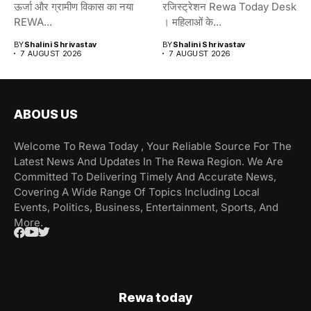
ऊर्जा और ग्रामीण विकास का नया
रजिस्ट्रेशन Rewa Today Desk
REWA...
। महिलाओं के...
BY
Shalini Shrivastav
BY
Shalini Shrivastav
7 AUGUST 2026
7 AUGUST 2026
ABOUS US
Welcome To Rewa Today , Your Reliable Source For The
Latest News And Updates In The Rewa Region. We Are
Committed To Delivering Timely And Accurate News,
Covering A Wide Range Of Topics Including Local
Events, Politics, Business, Entertainment, Sports, And
More.
Rewa today