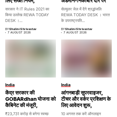
लिए सख्त नियम,
अंडमान-निकोबार दौरे पर
सरकार ने IT Rules 2021 का
सेल्युलर जेल में देंगे श्रद्धांजलि
किया उल्लेख REWA TODAY
REWA TODAY DESK । भारत
DESK ।...
के उपराष्ट्रपति...
BY
Shalini Shrivastav
BY
Shalini Shrivastav
7 AUGUST 2026
7 AUGUST 2026
India
India
केंद्र सरकार की
आंगनबाड़ी सुपरवाइजर,
GOBARdhan योजना को
टीचर और वर्कर प्रशिक्षण के
कैबिनेट की मंजूरी,
लिए आवेदन शुरू,
₹23,731 करोड़ से बनेगा स्वच्छ
10 अगस्त तक करें ऑनलाइन